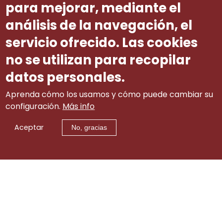
para mejorar, mediante el
¿Qué es la CCAINC y como funciona?
análisis de la navegación, el
servicio ofrecido. Las cookies
Actividad de la CCAINC
no se utilizan para recopilar
datos personales.
Aprenda cómo los usamos y cómo puede cambiar su
configuración.
Más info
Aceptar
No, gracias
Aviso legal
|
tw
|
lin
|
Contacto