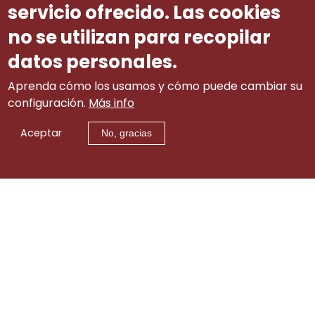
servicio ofrecido. Las cookies
no se utilizan para recopilar
datos personales.
Aprenda cómo los usamos y cómo puede cambiar su
configuración.
Más info
Aceptar
No, gracias
Aviso legal
|
tw
|
lin
|
Contacto
itt
ke
er
di
© 2002-2015 Consejo Gallego de Relaciones Laborales
(info.cgrl@xunta.gal). Todos los derechos reservados
n