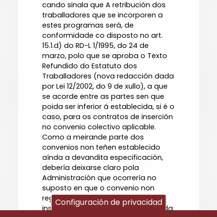
cando sinala que A retribución dos
traballadores que se incorporen a
estes programas será, de
conformidade co disposto no art.
15.1.d) do RD-L 1/1995, do 24 de
marzo, polo que se aproba o Texto
Refundido do Estatuto dos
Traballadores (nova redacción dada
por Lei 12/2002, do 9 de xullo), a que
se acorde entre as partes sen que
poida ser inferior á establecida, si é o
caso, para os contratos de inserción
no convenio colectivo aplicable.
Como a meirande parte dos
convenios non teñen establecido
aínda a devandita especificación,
debería deixarse claro pola
Administración que ocorrería no
suposto en que o convenio non
regule o salario do contrato de
Configuración de privacidad
inserción, pois a redacción actual da