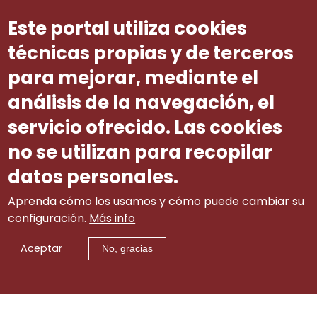
Lei 12/2002, parece deixar liberdade
absoluta ás partes nese suposto, o
Este portal utiliza cookies
que presenta serias dúbidas para
esta parte, dúbidas que deberan
técnicas propias y de terceros
aclararse previamente para evitar
para mejorar, mediante el
futura litixiosidade neste punto.
análisis de la navegación, el
Número ditame
21
servicio ofrecido. Las cookies
no se utilizan para recopilar
datos personales.
Aprenda cómo los usamos y cómo puede cambiar su
configuración.
Más info
Aceptar
No, gracias