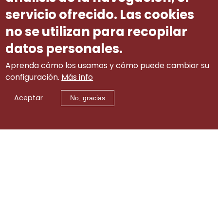
13
servicio ofrecido. Las cookies
no se utilizan para recopilar
datos personales.
Aprenda cómo los usamos y cómo puede cambiar su
configuración.
Más info
Aceptar
No, gracias
Aviso legal
|
tw
|
lin
|
Contacto
itt
ke
er
di
© 2002-2015 Consejo Gallego de Relaciones Laborales