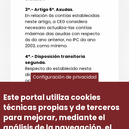
3ª.- Artigo 6º. Axudas.
En relación ás contías establecidas
neste artigo, a CEG considera
necesario actualiza-las contías
máximas das axudas con respecto
ás do ano anterior, no IPC do ano
2003, como mínimo.
4ª.- Disposición transitoria
segunda.
Respecto do establecido nesta
disposición, a CEG considera
Configuración de privacidad
oportuno clarifica-los prazos en
relación as contratacións levadas a
cabo con anterioridade á entrada en
Este portal utiliza cookies
vigor desta orde, co obxecto de
evitar situacións nas que, cumprindo
técnicas propias y de terceros
tódolos requisitos, unha empresa
para mejorar, mediante el
non poida beneficiarse das axudas.
análisis de la navegación, el
Número ditame