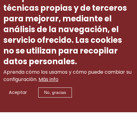
de que as empresas beneficiarias
técnicas propias y de terceros
aporten a parte que lle corresponde
para mejorar, mediante el
facendo ingresos semestrais.
análisis de la navegación, el
Número ditame
25
servicio ofrecido. Las cookies
no se utilizan para recopilar
datos personales.
Aprenda cómo los usamos y cómo puede cambiar su
configuración.
Más info
Aceptar
No, gracias