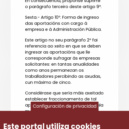
En consecuencia, proponse suprimir
o parágrafo terceiro deste artigo 9º.
Sexta.- Artigo 10º. Forma de ingreso
das aportacións con cargo á
empresa e á Administración Pública.
Este artigo no seu parágrafo 2º fai
referencia ao xeito en que se deben
ingresar as aportacións que lle
corresponde sufragar ás empresas
solicitantes: en tantas anualidades
como anos permanezan os
traballadores percibindo as axudas,
cun máximo de cinco.
Considérase que sería máis axeitado
establecer fraccionamento de tal
aportación, que axudara a soportala
Configuración de privacidad
máis desafogadamente .
Este comité propón que no texto da
Este portal utiliza cookies
futura Orde se prevea a posibilidade