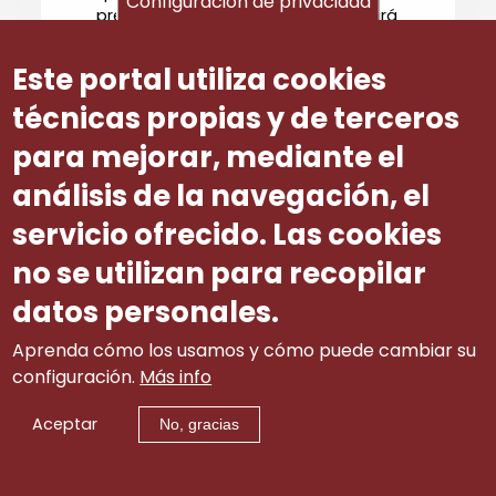
Configuración de privacidad
presentación de solicitudes finalizará
o 15 de xullo de 2008.
Este portal utiliza cookies
Este Comité considera que se o
prazo xeral se limita ao 15 de xullo, o
técnicas propias y de terceros
proxecto normativo perderá eficacia
para mejorar, mediante el
na consecución dos seus
obxectivos, dada a tardanza
análisis de la navegación, el
estimada para a publicación da
orde, tendo en conta ademáis o
servicio ofrecido. Las cookies
manifestado na consideración
no se utilizan para recopilar
específica segunda deste ditame.
datos personales.
Oitava.- Artigo 14º. Resolución e
recursos.
Aprenda cómo los usamos y cómo puede cambiar su
O apartado 2 deste artigo establece
configuración.
Más info
que o prazo para resolver e notificar
a resolución será de seis meses.
Aceptar
No, gracias
Este Comité propón que a resolución
se dite no prazo de tres meses.