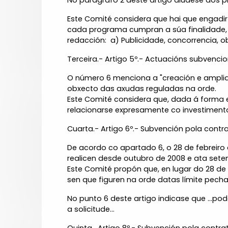
No parágrafo 2 deste artigo alúdese aos p
Este Comité considera que hai que engadir
cada programa cumpran a súa finalidade, 
redacción:  a) Publicidade, concorrencia, o
Terceira.- Artigo 5º.- Actuacións subvencio
O número 6 menciona a "creación e amplia
obxecto das axudas reguladas na orde.
Este Comité considera que, dada á forma en
relacionarse expresamente co investimento 
Cuarta.- Artigo 6º.- Subvención pola contra
De acordo co apartado 6, o 28 de febreiro
realicen desde outubro de 2008 e ata set
Este Comité propón que, en lugar do 28 de 
sen que figuren na orde datas límite pech
No punto 6 deste artigo indicase que ...pod
a solicitude...