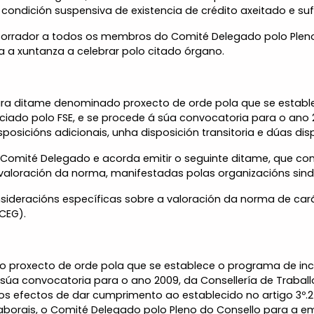
ondición suspensiva de existencia de crédito axeitado e suf
orrador a todos os membros do Comité Delegado polo Pleno 
 a xuntanza a celebrar polo citado órgano.
ara ditame denominado proxecto de orde pola que se establ
nciado polo FSE, e se procede á súa convocatoria para o ano 
disposicións adicionais, unha disposición transitoria e dúas dis
 Comité Delegado e acorda emitir o seguinte ditame, que con
 valoración da norma, manifestadas polas organizacións sindi
ideracións específicas sobre a valoración da norma de car
CEG).
e o proxecto de orde pola que se establece o programa de inc
á súa convocatoria para o ano 2009, da Consellería de Traball
os efectos de dar cumprimento ao establecido no artigo 3º.2 
Laborais, o Comité Delegado polo Pleno do Consello para a e