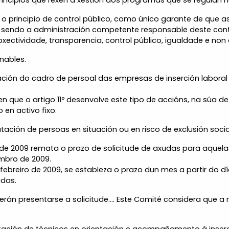
rincipios que rexen a xestión dos programas que se regulan 
 o principio de control público, como único garante de que a
sendo a administración competente responsable deste contr
bxectividade, transparencia, control público, igualdade e non 
nables.
ción do cadro de persoal das empresas de inserción labora
 que o artigo 11º desenvolve este tipo de accións, na súa def
en activo fixo.
tación de persoas en situación ou en risco de exclusión socia
 de 2009 remata o prazo de solicitude de axudas para aquel
embro de 2009.
febreiro de 2009, se estableza o prazo dun mes a partir do 
adas.
erán presentarse a solicitude.... Este Comité considera que a