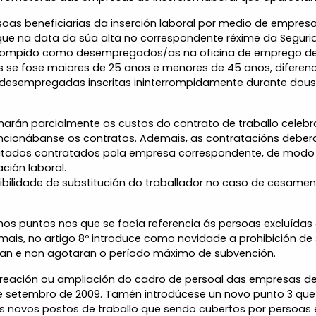
rsoas beneficiarias da inserción laboral por medio de empresa
que na data da súa alta no correspondente réxime da Segurida
terrompido como desempregados/as na oficina de emprego de
s se fose maiores de 25 anos e menores de 45 anos, difere
 desempregadas inscritas ininterrompidamente durante dous
narán parcialmente os custos do contrato de traballo celebr
vencionábanse os contratos. Ademais, as contratacións deb
citados contratados pola empresa correspondente, de modo
ción laboral.
bilidade de substitución do traballador no caso de cesamento
imos puntos nos que se facía referencia ás persoas excluída
ais, no artigo 8º introduce como novidade a prohibición de 
iran e non agotaran o período máximo de subvención.
 creación ou ampliación do cadro de persoal das empresas de 
de setembro de 2009. Tamén introdúcese un novo punto 3 que 
 novos postos de traballo que sendo cubertos por persoas 