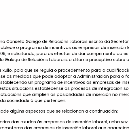
no Consello Galego de Relacións Laborais escrito da Secretarí
ablece o programa de incentivos ás empresas de inserción lab
, e solicitando, para os efectos de dar cumprimento ao esta
llo Galego de Relacións Laborais, o ditame preceptivo sobre 
e xullo, polo que se regula o procedemento para a cualificac
ianse as medidas que pode adoptar a Administración para o fo
stablecendo un programa de incentivos ás empresas de inser
 estas situacións establécense os procesos de integración so
actuacións que amplíen as posibilidades de inserción no me
 da sociedade á que pertencen.
ade algúns aspectos que se relacionan a continuación:
ciarias das axudas ás empresas de inserción laboral, unha vez
romotoras das empresas de inserción laboral que aparecían