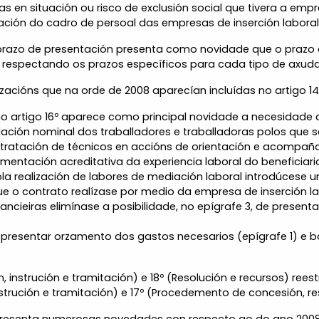
 en situación ou risco de exclusión social que tivera a empr
ción do cadro de persoal das empresas de inserción laboral
 o prazo de presentación presenta como novidade que o prazo
, respectando os prazos específicos para cada tipo de axuda
izacións que na orde de 2008 aparecían incluídas no artigo 14
no artigo 16º aparece como principal novidade a necesidad
ación nominal dos traballadores e traballadoras polos que se
ontratación de técnicos en accións de orientación e acomp
mentación acreditativa da experiencia laboral do beneficiari
a realización de labores de mediación laboral introdúcese un
 o contrato realízase por medio da empresa de inserción la
ncieiras elimínase a posibilidade, no epígrafe 3, de presenta
presentar orzamento dos gastos necesarios (epígrafe 1) e b
 instrución e tramitación) e 18º (Resolución e recursos) ree
strución e tramitación) e 17º (Procedemento de concesión, re