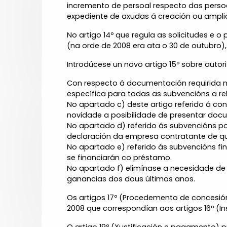
incremento de persoal respecto das persoas
expediente de axudas á creación ou amplia
No artigo 14º que regula as solicitudes e
(na orde de 2008 era ata o 30 de outubro)
Introdúcese un novo artigo 15º sobre autor
Con respecto á documentación requirida 
específica para todas as subvencións a rel
No apartado c) deste artigo referido á c
novidade a posibilidade de presentar docu
No apartado d) referido ás subvencións pol
declaración da empresa contratante de que
No apartado e) referido ás subvencións fina
se financiarán co préstamo.
No apartado f) elimínase a necesidade de 
ganancias dos dous últimos anos.
Os artigos 17º (Procedemento de concesión,
2008 que correspondían aos artigos 16º (In