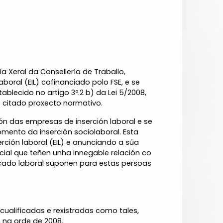
a Xeral da Consellería de Traballo,
oral (EIL) cofinanciado polo FSE, e se
blecido no artigo 3º.2 b) da Lei 5/2008,
o citado proxecto normativo.
ión das empresas de inserción laboral e se
mento da inserción sociolaboral. Esta
ción laboral (EIL) e anunciando a súa
cial que teñen unha innegable relación co
rcado laboral supoñen para estas persoas
 cualificadas e rexistradas como tales,
 na orde de 2008.