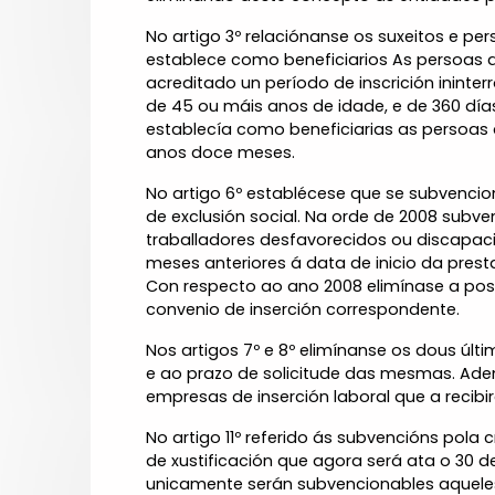
No artigo 3º relaciónanse os suxeitos e pe
establece como beneficiarios As persoas 
acreditado un período de inscrición inin
de 45 ou máis anos de idade, e de 360 día
establecía como beneficiarias as persoas
anos doce meses.
No artigo 6º establécese que se subvencio
de exclusión social. Na orde de 2008 sub
traballadores desfavorecidos ou discapa
meses anteriores á data de inicio da presta
Con respecto ao ano 2008 elimínase a posi
convenio de inserción correspondente.
Nos artigos 7º e 8º elimínanse os dous últ
e ao prazo de solicitude das mesmas. Adem
empresas de inserción laboral que a recib
No artigo 11º referido ás subvencións pola
de xustificación que agora será ata o 30 
unicamente serán subvencionables aqueles