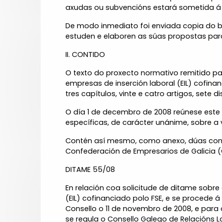
axudas ou subvencións estará sometida á c
De modo inmediato foi enviada copia do b
estuden e elaboren as súas propostas para
II. CONTIDO
O texto do proxecto normativo remitido p
empresas de inserción laboral (EIL) cofina
tres capítulos, vinte e catro artigos, sete 
O día 1 de decembro de 2008 reúnese este
específicas, de carácter unánime, sobre a
Contén así mesmo, como anexo, dúas cons
Confederación de Empresarios de Galicia (
DITAME 55/08
En relación coa solicitude de ditame sobr
(EIL) cofinanciado polo FSE, e se procede 
Consello o 11 de novembro de 2008, e para 
se regula o Consello Galego de Relacións 