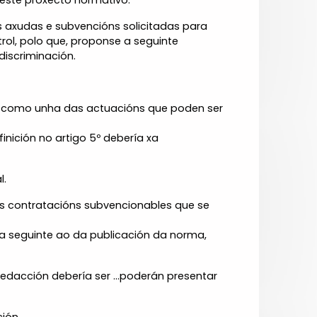
neste proxecto normativo.
s axudas e subvencións solicitadas para
ol, polo que, proponse a seguinte
discriminación.
l como unha das actuacións que poden ser
inición no artigo 5º debería xa
l.
as contratacións subvencionables que se
día seguinte ao da publicación da norma,
 redacción debería ser ...poderán presentar