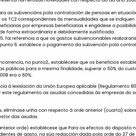
 presenta numerosas novedades con respecto ao do ano 2008
ra as subvencións pola contratación de persoas en situación 
n os TC2 correspondentes ás mensualidades que se indiquen 
neficiarias por empresas beneficiarias e engádese a posibi
 de forma extraordinaria e debidamente xustificada.
o 5. fai referencia a que os gastos subvencionables realizara
O punto 6. establece o pagamento da subvención pola contrat
ncorrencia, no punto2., establécese que os beneficios estab
as públicas para a mesma finalidade, superar o 50% do custo
2008 era o 60%.
ncia á lexislación da Unión Europea aplicable (Regulamento 80
este regulamento as axudas concedidas ás empresas do sec
ais, elimínase unha con respecto á orde anterior (cuarta) sob
estor das axudas.
nterior orde) establécese que Para os efectos do disposto no
edientes de gasto, na súa redacción dada pola orde do 27 d