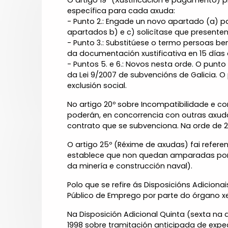
O artigo 19º (Xustificación e pagamento)
específica para cada axuda:
- Punto 2.: Engade un novo apartado (a) pa
apartados b) e c) solicítase que presente
- Punto 3.: Substitúese o termo persoas be
da documentación xustificativa en 15 días
- Puntos 5. e 6.: Novos nesta orde. O punt
da Lei 9/2007 de subvencións de Galicia. 
exclusión social.
No artigo 20º sobre Incompatibilidade e co
poderán, en concorrencia con outras axud
contrato que se subvenciona. Na orde de 
O artigo 25º (Réxime de axudas) fai refere
establece que non quedan amparadas por 
da minería e construcción naval).
Polo que se refire ás Disposicións Adicion
Público de Emprego por parte do órgano x
Na Disposición Adicional Quinta (sexta na a
1998 sobre tramitación anticipada de exp