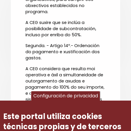
obxectivos establecidos no
programa.
A CEG suxire que se inclúa a
posibilidade de subcontratación,
incluso por enriba do 50%.
Segunda. - Artigo 14º.- Ordenación
do pagamento e xustificación dos
gastos.
A CEG considera que resulta moi
operativa e áxil a simultaneidade de
outorgamento de axudas e
pagamento do 100% do seu importe,
e consideramos que a extensión
Configuración de privacidad
sistemática desta práctica a todos
os programas de apoio e
subvencións á empresa, e a todos
Este portal utiliza cookies
os sectores de actividade, suporía
unha importante vantaxe para as
técnicas propias y de terceros
beneficiarias das devanditas