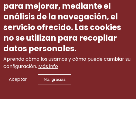
para mejorar, mediante el
axudas.
análisis de la navegación, el
Número ditame
16
servicio ofrecido. Las cookies
no se utilizan para recopilar
datos personales.
Aprenda cómo los usamos y cómo puede cambiar su
configuración.
Más info
Aceptar
No, gracias
Aviso legal
|
tw
|
lin
|
Contacto