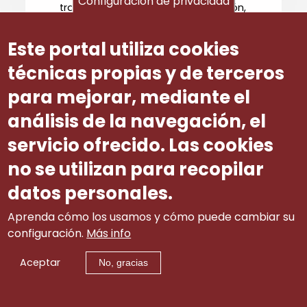
Configuración de privacidad
traballadora e, respecto á xubilación,
que soamente se teña en conta a
xubilación anticipada.
Este portal utiliza cookies
ANEXO III
técnicas propias y de terceros
CONSIDERACIÓN ESPECÍFICA NON
para mejorar, mediante el
UNÁNIME SOBRE A VALORACIÓN DA
análisis de la navegación, el
NORMA DA ORGANIZACIÓN SINDICAL
UGT-GALICIA:
servicio ofrecido. Las cookies
Exposición de motivos.
no se utilizan para recopilar
No cuarto parágrafo da exposición
de motivos, na referencia ao Acordo
datos personales.
acadado na Mesa 1 do Diálogo
Social en Galicia, figura a expresión
Aprenda cómo los usamos y cómo puede cambiar su
accións específicas dirixidas a
configuración.
Más info
acelerar o ritmo de creación de
postos de traballo,
Aceptar
No, gracias
fundamentalmente estables, e de
calidade...