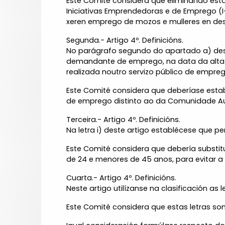
Este Comité considera que eliminando esta
Iniciativas Emprendedoras e de Emprego (
xeren emprego de mozos e mulleres en des
Segunda.- Artigo 4º. Definicións.
No parágrafo segundo do apartado a) dest
demandante de emprego, na data da alta na
realizada noutro servizo público de empr
Este Comité considera que deberíase establ
de emprego distinto ao da Comunidade Au
Terceira.- Artigo 4º. Definicións.
Na letra i) deste artigo establécese que 
Este Comité considera que debería substitu
de 24 e menores de 45 anos, para evitar a
Cuarta.- Artigo 4º. Definicións.
Neste artigo utilízanse na clasificación as let
Este Comité considera que estas letras so