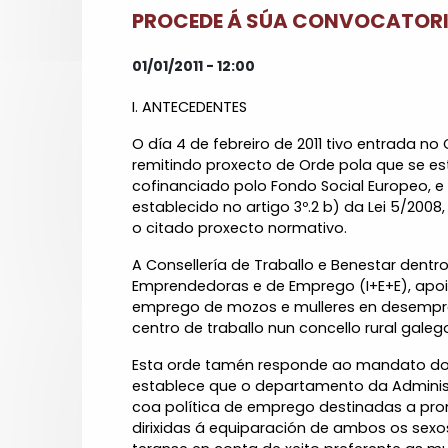
PROCEDE Á SÚA CONVOCATORIA
01/01/2011 - 12:00
I. ANTECEDENTES
O día 4 de febreiro de 2011 tivo entrada no
remitindo proxecto de Orde pola que se e
cofinanciado polo Fondo Social Europeo, e
establecido no artigo 3º.2 b) da Lei 5/200
o citado proxecto normativo.
A Consellería de Traballo e Benestar dent
Emprendedoras e de Emprego (I+E+E), apoia
emprego de mozos e mulleres en desempreg
centro de traballo nun concello rural galeg
Esta orde tamén responde ao mandato do ar
establece que o departamento da Administ
coa política de emprego destinadas a promo
dirixidas á equiparación de ambos os sex