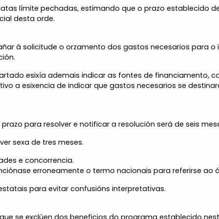
datas límite pechadas, estimando que o prazo establecido de
cial desta orde.
ñar á solicitude o orzamento dos gastos necesarios para o in
ción.
apartado esixía ademais indicar as fontes de financiamento,
vo a esixencia de indicar que gastos necesarios se destinar
prazo para resolver e notificar a resolución será de seis mes
ver sexa de tres meses.
dades e concorrencia.
menciónase erroneamente o termo nacionais para referirse a
statais para evitar confusións interpretativas.
e que se exclúen dos beneficios do programa establecido nes