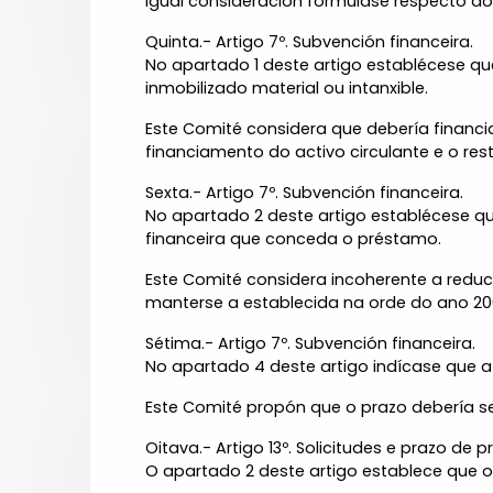
Igual consideración formúlase respecto do ar
Quinta.- Artigo 7º. Subvención financeira.
No apartado 1 deste artigo establécese q
inmobilizado material ou intanxible.
Este Comité considera que debería financia
financiamento do activo circulante e o rest
Sexta.- Artigo 7º. Subvención financeira.
No apartado 2 deste artigo establécese qu
financeira que conceda o préstamo.
Este Comité considera incoherente a redu
manterse a establecida na orde do ano 200
Sétima.- Artigo 7º. Subvención financeira.
No apartado 4 deste artigo indícase que a
Este Comité propón que o prazo debería se
Oitava.- Artigo 13º. Solicitudes e prazo de 
O apartado 2 deste artigo establece que o p