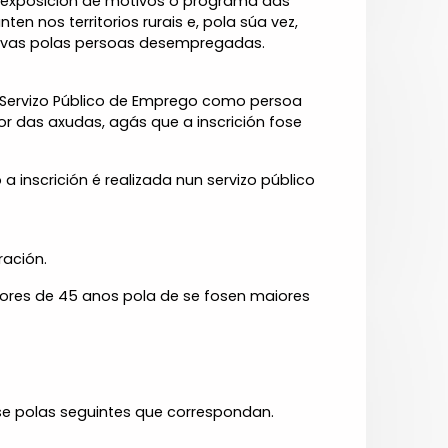
 exposición de motivos o programa das
n nos territorios rurais e, pola súa vez,
ativas polas persoas desempregadas.
 Servizo Público de Emprego como persoa
r das axudas, agás que a inscrición fose
 inscrición é realizada nun servizo público
ración.
ores de 45 anos pola de se fosen maiores
rse polas seguintes que correspondan.