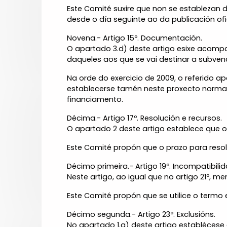
Este Comité suxire que non se establezan 
desde o día seguinte ao da publicación ofi
Novena.- Artigo 15º. Documentación.
O apartado 3.d) deste artigo esixe acompa
daqueles aos que se vai destinar a subven
Na orde do exercicio de 2009, o referido 
establecerse tamén neste proxecto normati
financiamento.
Décima.- Artigo 17º. Resolución e recursos.
O apartado 2 deste artigo establece que o 
Este Comité propón que o prazo para resol
Décimo primeira.- Artigo 19º. Incompatibili
Neste artigo, ao igual que no artigo 21º, 
Este Comité propón que se utilice o termo e
Décimo segunda.- Artigo 23º. Exclusións.
No apartado 1.a) deste artigo establéces