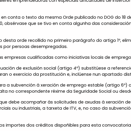
ulleres emprendedoras con especiais dificultades de inserció
o en conta o texto da mesma Orde publicado no DOG do 18 de
10, obsérvase que se tivo en conta algunha das consideraci
esta orde recollido no primeiro parágrafo do artigo 1º, elimí
s por persoas desempregadas.
 empresas cualificadas como iniciativas locais de emprego de
uación de exclusión social (artigo 4º) substitúese a referenc
an o exercicio da prostitución e, inclúense nun apartado disti
ara a subvención á xeración de emprego estable (artigo 6º) 
alta no correspondente réxime da Seguridade Social ou desde 
 que debe acompañar ás solicitudes de axudas á xeración de
ais ou industriais, a tarxeta de ITV, e, no caso da subvenció
s importes dos créditos dispoñibles para esta convocatoria 