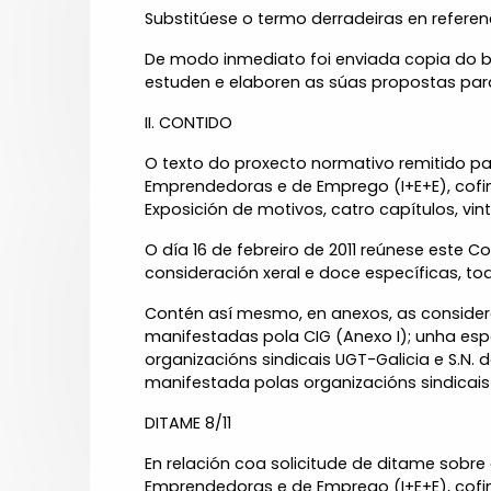
Substitúese o termo derradeiras en referenci
De modo inmediato foi enviada copia do b
estuden e elaboren as súas propostas para
II. CONTIDO
O texto do proxecto normativo remitido p
Emprendedoras e de Emprego (I+E+E), cofin
Exposición de motivos, catro capítulos, vint
O día 16 de febreiro de 2011 reúnese este 
consideración xeral e doce específicas, t
Contén así mesmo, en anexos, as consider
manifestadas pola CIG (Anexo I); unha espe
organizacións sindicais UGT-Galicia e S.N. 
manifestada polas organizacións sindicais 
DITAME 8/11
En relación coa solicitude de ditame sobr
Emprendedoras e de Emprego (I+E+E), cofin