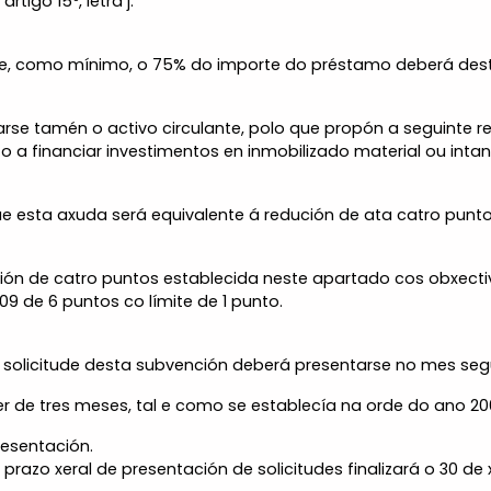
tigo 15º, letra j.
ue, como mínimo, o 75% do importe do préstamo deberá desti
rse tamén o activo circulante, polo que propón a seguinte r
o a financiar investimentos en inmobilizado material ou intanxi
e esta axuda será equivalente á redución de ata catro punto
ción de catro puntos establecida neste apartado cos obxect
9 de 6 puntos co límite de 1 punto.
 solicitude desta subvención deberá presentarse no mes segui
r de tres meses, tal e como se establecía na orde do ano 20
presentación.
razo xeral de presentación de solicitudes finalizará o 30 de x