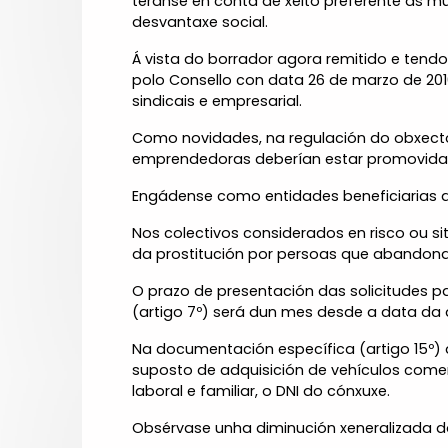
teranse en conta de xeito preferente as m
desvantaxe social.
Á vista do borrador agora remitido e tend
polo Consello con data 26 de marzo de 20
sindicais e empresarial.
Como novidades, na regulación do obxecto d
emprendedoras deberían estar promovida
Engádense como entidades beneficiarias as
Nos colectivos considerados en risco ou sit
da prostitución por persoas que abandonar
O prazo de presentación das solicitudes p
(artigo 7º) será dun mes desde a data da 
Na documentación específica (artigo 15º)
suposto de adquisición de vehículos comerci
laboral e familiar, o DNI do cónxuxe.
Obsérvase unha diminución xeneralizada do