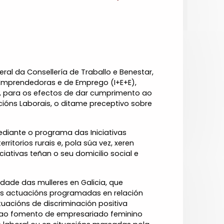
eral da Consellería de Traballo e Benestar,
 Emprendedoras e de Emprego (I+E+E),
do, para os efectos de dar cumprimento ao
acións Laborais, o ditame preceptivo sobre
diante o programa das Iniciativas
torios rurais e, pola súa vez, xeren
tivas teñan o seu domicilio social e
dade das mulleres en Galicia, que
as actuacións programadas en relación
tuacións de discriminación positiva
s ao fomento de empresariado feminino