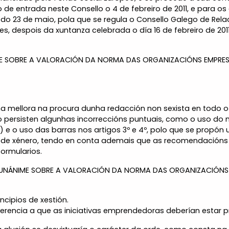
ro de entrada neste Consello o 4 de febreiro de 2011, e para 
8, do 23 de maio, pola que se regula o Consello Galego de Rel
s, despois da xuntanza celebrada o día 16 de febreiro de 20
E SOBRE A VALORACIÓN DA NORMA DAS ORGANIZACIÓNS EMPRESAR
ha mellora na procura dunha redacción non sexista en todo
o persisten algunhas incorreccións puntuais, como o uso do m
6º) e o uso das barras nos artigos 3º e 4º, polo que se propón
ia de xénero, tendo en conta ademais que as recomendacións o
ormularios.
UNÁNIME SOBRE A VALORACIÓN DA NORMA DAS ORGANIZACIÓNS E
incipios de xestión.
eferencia a que as iniciativas emprendedoras deberían esta