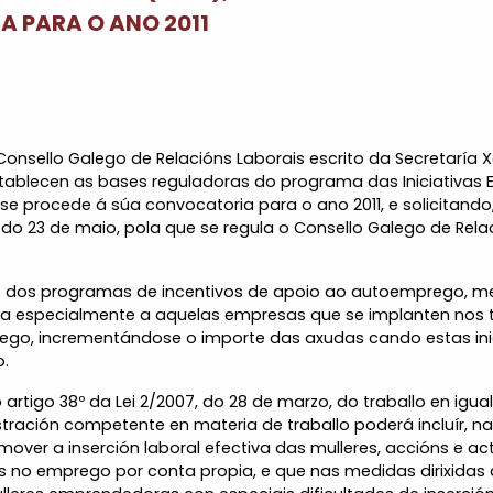
 PARA O ANO 2011
 Consello Galego de Relacións Laborais escrito da Secretaría X
stablecen as bases reguladoras do programa das Iniciativas
 se procede á súa convocatoria para o ano 2011, e solicitan
8, do 23 de maio, pola que se regula o Consello Galego de Rel
ro dos programas de incentivos de apoio ao autoemprego, me
 especialmente a aquelas empresas que se implanten nos terri
o, incrementándose o importe das axudas cando estas inicia
o.
tigo 38º da Lei 2/2007, do 28 de marzo, do traballo en igual
ración competente en materia de traballo poderá incluír, n
ver a inserción laboral efectiva das mulleres, accións e ac
os no emprego por conta propia, e que nas medidas dirixida