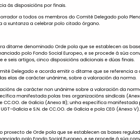
a ás disposicións por finais.
orrador a todos os membros do Comité Delegado polo Pleno 
 a xuntanza a celebrar polo citado órgano.
ara ditame denominado Orde pola que se establecen as base
anciado polo Fondo Social Europeo, e se procede á súa convo
e e seis artigos, cinco disposicións adicionais e dúas finais.
Comité Delegado e acorda emitir o ditame que se referencia a
odas elas de carácter unánime, sobre a valoración da norma.
acións de carácter non unánime sobre a valoración da norma
cífica manifestada polas tres organizacións sindicais (Anex
de CC.OO. de Galicia (Anexo III); unha específica manifestada
UGT-Galicia e S.N. de CC.OO. de Galicia e pola CEG (Anexo V)
e o proxecto de Orde pola que se establecen as bases regula
anciado polo Fondo Social Europeo, e se procede á súa convo