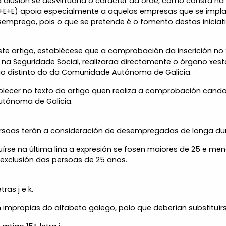
 alusión se desvirtuaría o carácter da orde, como consta na
I+E+E) apoia especialmente a aquelas empresas que se implante
emprego, pois o que se pretende é o fomento destas inici
e artigo, establécese que a comprobación da inscrición no
 Seguridade Social, realizaraa directamente o órgano xesto
ego distinto do da Comunidade Autónoma de Galicia.
ecer no texto do artigo quen realiza a comprobación cando a
tónoma de Galicia.
persoas terán a consideración de desempregadas de longa du
írse na última liña a expresión se fosen maiores de 25 e men
 exclusión das persoas de 25 anos.
ras j e k.
n impropias do alfabeto galego, polo que deberían substituí