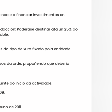
narse a financiar investimentos en
edacción: Poderase destinar ata un 25% ao
ble.
s do tipo de xuro fixado pola entidade
ivos da orde, propoñendo que debería
nte ao inicio da actividade.
09.
uño de 2011.