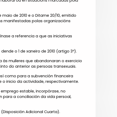
n laboral ou en situacións marcadas pola
 maio de 2010 e o Ditame 20/10, emitido
óns manifestadas polas organizacións
nase a referencia a que as iniciativas
nde o 1 de xaneiro de 2010 (artigo 3º).
ia ás mulleres que abandonaran o exercicio
nto do anterior as persoas transexuais.
así como para a subvención financeira
o inicio da actividade, respectivamente.
 emprego estable, incorpórase, no
n para a conciliación da vida persoal,
(Disposición Adicional Cuarta).