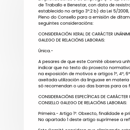
de Traballo e Benestar, con data de rexist
establecido no artigo 3º.2 b) da Lei 5/200
Pleno do Consello para a emisión de ditame
seguintes consideracións:
CONSIDERACIÓN XERAL DE CARÁCTER UNÁNIM
GALEGO DE RELACIÓNS LABORAIS:
Única.-
A pesares de que este Comité observa un
indicar que no texto do proxecto normativ
na exposición de motivos e artigos 1º, 4º, 
axeitada utilización da linguaxe en mater
só recomendan o uso das barras para os f
CONSIDERACIÓNS ESPECÍFICAS DE CARÁCTER 
CONSELLO GALEGO DE RELACIÓNS LABORAIS:
Primeira.- Artigo 1º. Obxecto, finalidade e pr
No apartado 1 deste artigo suprímese a r