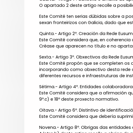
O apartado 2 deste artigo recolle a posibi
Este Comité ten serias dúbidas sobre a po
sexan fronteirizos con Galicia, dado que e
Quinta.- Artigo 2º. Creación da Rede Eusum
Este Comité considera que, en coherencia c
Créase que aparecen no título e no aparta
Sexta.- Artigo 3º. Obxectivos da Rede Eusu
Este Comité propón que se completen os o
incorporando como obxectivo desta rede 
diferentes recursos e infraestruturas de ins
Sétima.- Artigo 4º. Entidades colaboradora
Este Comité considera que a afirmación qu
9º.c) e 18º deste proxecto normativo.
Oitava.- Artigo 6º. Distintivo de identifica
Este Comité considera que debería suprimir
Novena.- Artigo 8º. Obrigas das entidades