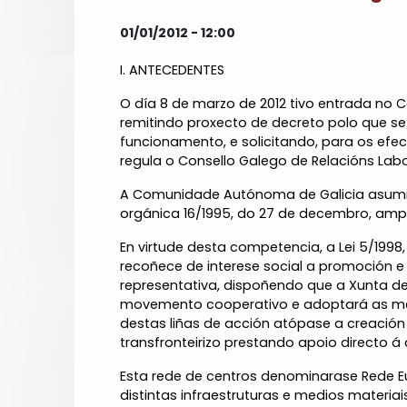
01/01/2012 - 12:00
I. ANTECEDENTES
O día 8 de marzo de 2012 tivo entrada no Co
remitindo proxecto de decreto polo que s
funcionamento, e solicitando, para os efec
regula o Consello Galego de Relacións Lab
A Comunidade Autónoma de Galicia asumiu a
orgánica 16/1995, do 27 de decembro, ampli
En virtude desta competencia, a Lei 5/1998
recoñece de interese social a promoción 
representativa, dispoñendo que a Xunta de 
movemento cooperativo e adoptará as med
destas liñas de acción atópase a creació
transfronteirizo prestando apoio directo á
Esta rede de centros denominarase Rede 
distintas infraestruturas e medios materia