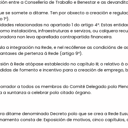
ón entre a Consellería de Traballo e Benestar e as devandit
 que se somete a ditame. Ten por obxecto a creación e regu
 1º).
dades relacionadas no apartado 1 do artigo 4º. Estas entid
mo instalacións, infraestruturas e servizos, ou calquera rec
oradora non leva aparellada contrapartida financeira.
la a integración na Rede, e nel recóllense as condicións de a
antaxes de pertenza á Rede (artigo 9º).
ón á Rede atópase establecido no capítulo III; o relativo á
 medidas de fomento e incentivo para a creación de emprego, 
orrador a todos os membros do Comité Delegado polo Pleno 
 a xuntanza a celebrar polo citado órgano.
ara ditame denominado Decreto polo que se crea a Rede E
namento consta de: Exposición de motivos, cinco capítulos, 