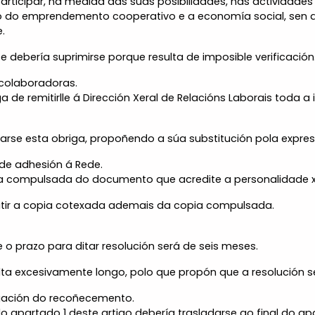
e participar, na medida das súas posibilidades, nas actividad
 do emprendemento cooperativo e a economía social, sen q
.
e debería suprimirse porque resulta de imposible verificación
 colaboradoras.
ga de remitirlle á Dirección Xeral de Relacións Laborais toda
zarse esta obriga, propoñendo a súa substitución pola expresi
 de adhesión á Rede.
pia compulsada do documento que acredite a personalidade x
itir a copia cotexada ademais da copia compulsada.
 o prazo para ditar resolución será de seis meses.
lta excesivamente longo, polo que propón que a resolución se
vogación do recoñecemento.
do apartado 1 deste artigo debería trasladarse ao final do 