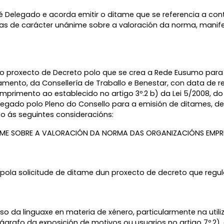
ité Delegado e acorda emitir o ditame que se referencia a co
cas de carácter unánime sobre a valoración da norma, manife
e o proxecto de Decreto polo que se crea a Rede Eusumo pa
mento, da Consellería de Traballo e Benestar, con data de re
mprimento ao establecido no artigo 3º.2 b) da Lei 5/2008, do
legado polo Pleno do Consello para a emisión de ditames, de
to ás seguintes consideracións:
ME SOBRE A VALORACIÓN DA NORMA DAS ORGANIZACIÓNS EMPRES
pola solicitude de ditame dun proxecto de decreto que regu
so da linguaxe en materia de xénero, particularmente na util
ágrafo da exposición de motivos ou usuarios no artigo 7º.2