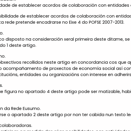
lidade de establecer acordos de colaboración con entidades d
sibilidade de establecer acordos de colaboración con entidad
sta rede pretende encadrarse no Eixe 4 do POFSE 2007-2013.
o.
o disposto na consideración xeral primeira deste ditame, se d
do 1 deste artigo.
mo.
bxectivos recollidos neste artigo en concordancia cos que
o acompañamento de proxectos de economía social así como
titucións, entidades ou organizacións con interese en adherirs
s.
e figura no apartado 4 deste artigo pode ser matizable, hab
ción da Rede Eusumo.
se o apartado 2 deste artigo por non ter cabida nun texto le
 colaboradoras.