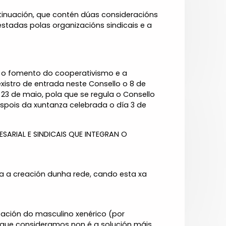
ntinuación, que contén dúas consideracións
stadas polas organizacións sindicais e a
ra o fomento do cooperativismo e a
xistro de entrada neste Consello o 8 de
 23 de maio, pola que se regula o Consello
spois da xuntanza celebrada o día 3 de
ARIAL E SINDICAIS QUE INTEGRAN O
la a creación dunha rede, cando esta xa
ización do masculino xenérico (por
), que consideramos non é a solución máis