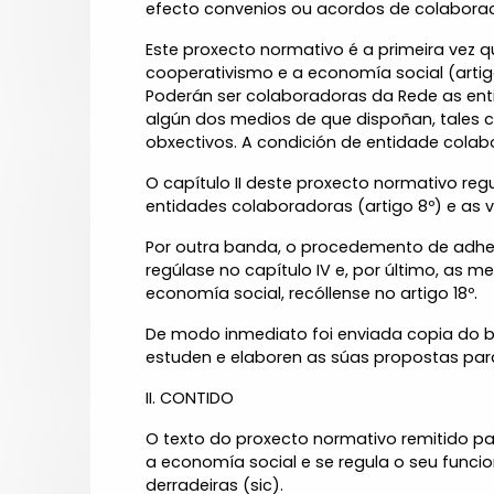
efecto convenios ou acordos de colaboraci
Este proxecto normativo é a primeira vez
cooperativismo e a economía social (artigo
Poderán ser colaboradoras da Rede as enti
algún dos medios de que dispoñan, tales co
obxectivos. A condición de entidade colab
O capítulo II deste proxecto normativo regu
entidades colaboradoras (artigo 8º) e as v
Por outra banda, o procedemento de adhesi
regúlase no capítulo IV e, por último, as
economía social, recóllense no artigo 18º.
De modo inmediato foi enviada copia do b
estuden e elaboren as súas propostas para
II. CONTIDO
O texto do proxecto normativo remitido p
a economía social e se regula o seu funcio
derradeiras (sic).