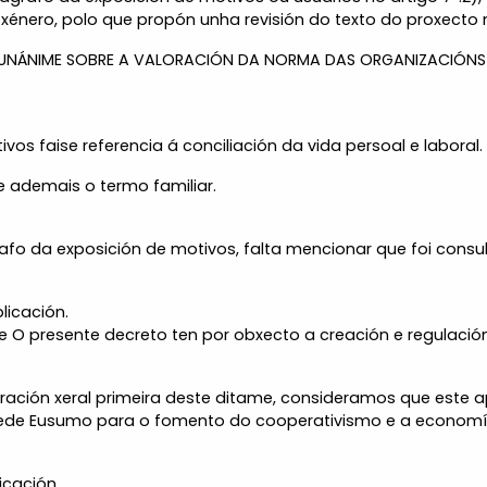
 xénero, polo que propón unha revisión do texto do proxecto 
UNÁNIME SOBRE A VALORACIÓN DA NORMA DAS ORGANIZACIÓNS E
os faise referencia á conciliación da vida persoal e laboral.
 ademais o termo familiar.
afo da exposición de motivos, falta mencionar que foi consu
licación.
ue O presente decreto ten por obxecto a creación e regulac
ción xeral primeira deste ditame, consideramos que este apar
Rede Eusumo para o fomento do cooperativismo e a economía 
icación.