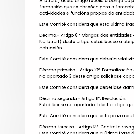
A letra b) deste artigo recolle a obriga d
formación que se deseñen para o fomento
actividades e funcións propias da entidade
Este Comité considera que esta última fras
Décima.- Artigo 8º. Obrigas das entidades
Na letra f) deste artigo establécese a obri
actuación.
Este Comité considera que debería relativi
Décimo primeira.- Artigo 10º. Formalización
No apartado 3 deste artigo solicítase co
Este Comité considera que deberíase adm
Décimo segunda.- Artigo 11º. Resolución.
Establécese no apartado 1 deste artigo que
Este Comité considera que este prazo resu
Décimo terceira.- Artigo 13º. Control e re
Este Comité considera que a última frase 