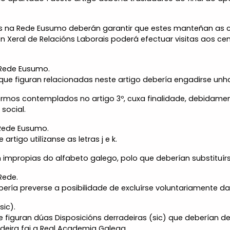
dos na Rede Eusumo deberán garantir que estes manteñan as 
n Xeral de Relacións Laborais poderá efectuar visitas aos ce
 Rede Eusumo.
que figuran relacionadas neste artigo debería engadirse unha
termos contemplados no artigo 3º, cuxa finalidade, debidame
ocial.
 Rede Eusumo.
artigo utilízanse as letras j e k.
n impropias do alfabeto galego, polo que deberían substituí
Rede.
ería preverse a posibilidade de excluírse voluntariamente da
sic).
figuran dúas Disposicións derradeiras (sic) que deberían de
adeira fai a Real Academia Galega.