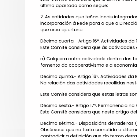
último apartado como segue:
2. As entidades que teñan locais integra
incorporación á Rede para o que a Direcció
que crea oportuna.
Décimo cuarta.- Artigo 16º. Actividades da
Este Comité considera que ás actividades 
n) Calquera outra actividade dentro dos 
fomento do cooperativismo e a economía s
Décimo quinta.- Artigo 16º. Actividades da
Na relación das actividades recollidas neste 
Este Comité considera que estas letras so
Décimo sexta.- Artigo 17º. Permanencia na 
Este Comité considera que neste artigo deb
Décimo sétima.- Disposicións derradeiras (
Obsérvase que no texto sometido a ditame 
contradicir a definición que do termo derr