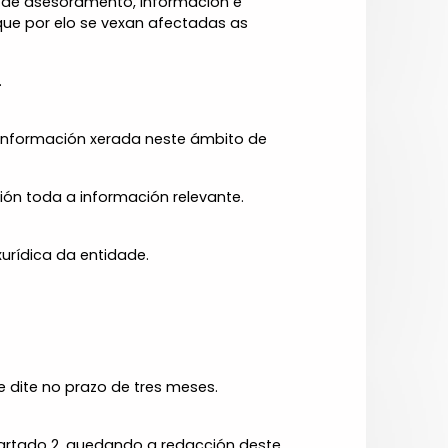
es de asesoramento, información e
ue por elo se vexan afectadas as
.
 a información xerada neste ámbito de
ón toda a información relevante.
urídica da entidade.
 dite no prazo de tres meses.
apartado 2, quedando a redacción deste