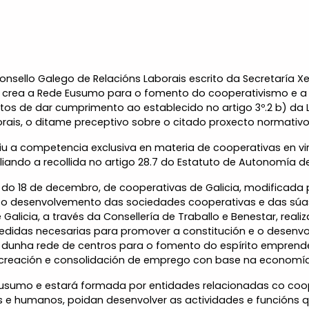
nsello Galego de Relacións Laborais escrito da Secretaría Xer
e crea a Rede Eusumo para o fomento do cooperativismo e a 
tos de dar cumprimento ao establecido no artigo 3º.2 b) da L
orais, o ditame preceptivo sobre o citado proxecto normativo
 competencia exclusiva en materia de cooperativas en virtu
ando a recollida no artigo 28.7 do Estatuto de Autonomía de
, do 18 de decembro, de cooperativas de Galicia, modificada p
e o desenvolvemento das sociedades cooperativas e das súa
Galicia, a través da Consellería de Traballo e Benestar, real
idas necesarias para promover a constitución e o desenvo
n dunha rede de centros para o fomento do espírito emprend
 creación e consolidación de emprego con base na economía s
Eusumo e estará formada por entidades relacionadas co coo
is e humanos, poidan desenvolver as actividades e funcións q