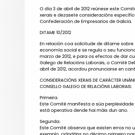
O día 3 de abril de 2012 reúnese este Com
xerais e dezasete consideracións específi
Confederación de Empresarios de Galicia.
DITAME 10/2012
En relación coa solicitude de ditame sobr
economía social e se regula o seu funciona
marzo de 2012, e para os efectos de dar cu
Galego de Relacións Laborais, o Comité De
abril de 2012, acordou pronunciarse en can
CONSIDERACIÓNS XERAIS DE CARÁCTER UNÁNI
CONSELLO GALEGO DE RELACIÓNS LABORAIS:
Primeira.
Este Comité manifesta a súa perplexidade 
está operativa dende hai máis dun ano.
Segunda.
Este Comité observa que existen erros no u
exemplo, cidadáns no décimo primeiro par