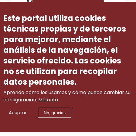
As organizacións que subscriben
esta consideración propoñen que se
especifique expresamente no texto
Este portal utiliza cookies
do proxecto normativo, que se trata
de espazos propios, incluíndo esa
técnicas propias y de terceros
expresión na redacción do
para mejorar, mediante el
devandito apartado.
análisis de la navegación, el
Número ditame
46
servicio ofrecido. Las cookies
no se utilizan para recopilar
datos personales.
Aprenda cómo los usamos y cómo puede cambiar su
configuración.
Más info
Aceptar
No, gracias