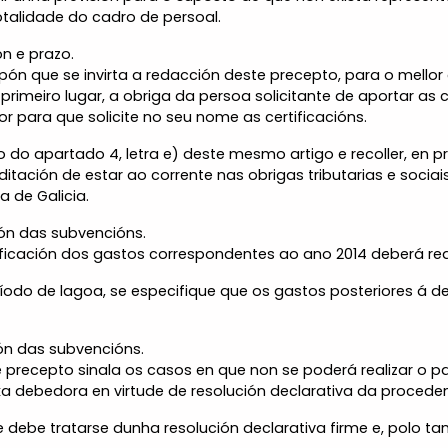
totalidade do cadro de persoal.
ón e prazo.
pón que se invirta a redacción deste precepto, para o mello
primeiro lugar, a obriga da persoa solicitante de aportar as c
 para que solicite no seu nome as certificacións.
o apartado 4, letra e) deste mesmo artigo e recoller, en pr
ditación de estar ao corrente nas obrigas tributarias e soci
 de Galicia.
ión das subvencións.
ificación dos gastos correspondentes ao ano 2014 deberá rea
ríodo de lagoa, se especifique que os gastos posteriores á d
ión das subvencións.
precepto sinala os casos en que non se poderá realizar o p
a debedora en virtude de resolución declarativa da proceden
debe tratarse dunha resolución declarativa firme e, polo tant