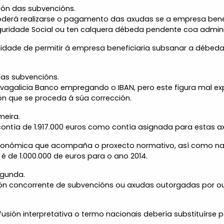
ción das subvencións.
oderá realizarse o pagamento das axudas se a empresa bene
Seguridade Social ou ten calquera débeda pendente coa admini
ilidade de permitir á empresa beneficiaria subsanar a débe
 das subvencións.
ovagalicia Banco empregando o IBAN, pero este figura mal e
pón que se proceda á súa corrección.
meira.
contía de 1.917.000 euros como contía asignada para estas ax
onómica que acompaña o proxecto normativo, así como na e
l é de 1.000.000 de euros para o ano 2014.
egunda.
nción concorrente de subvencións ou axudas outorgadas por o
ión interpretativa o termo nacionais debería substituírse por