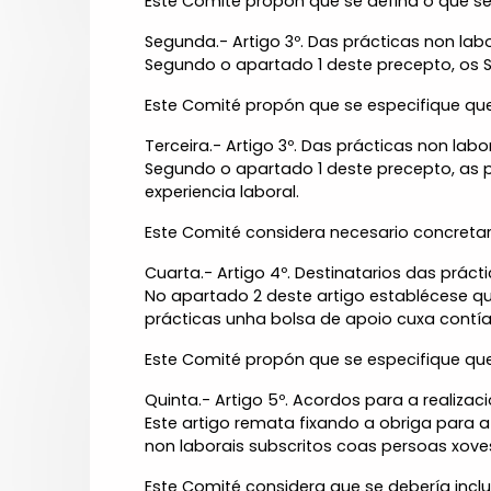
Este Comité propón que se defina o que se
Segunda.- Artigo 3º. Das prácticas non labo
Segundo o apartado 1 deste precepto, os S
Este Comité propón que se especifique que
Terceira.- Artigo 3º. Das prácticas non labor
Segundo o apartado 1 deste precepto, as 
experiencia laboral.
Este Comité considera necesario concretar 
Cuarta.- Artigo 4º. Destinatarios das prác
No apartado 2 deste artigo establécese q
prácticas unha bolsa de apoio cuxa contía
Este Comité propón que se especifique que
Quinta.- Artigo 5º. Acordos para a realizac
Este artigo remata fixando a obriga para 
non laborais subscritos coas persoas xove
Este Comité considera que se debería inclu