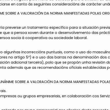
nciarse en canto ás seguintes consideracións de carácter uná
ME SOBRE A VALORACIÓN DA NORMA MANIFESTADAS POLAS ORGAN
 preverse un tratamento específico para a situación prevista
de que a persoa xoven durante o desenvolvemento das prácti
rsoa socia á cooperativa ou sociedade laboral.
o algunhas incorreccións puntuais, como o uso do masculino
lladores no artigo 5º) e o uso das barras na denominación dos
osición adicional terceira), polo que se propón unha revisión d
onta ademais que as recomendacións oficiais establecidas po
UNÁNIME SOBRE A VALORACIÓN DA NORMA MANIFESTADAS POLAS 
ais.
mpresas ou grupos empresariais, en colaboración cos Serviz