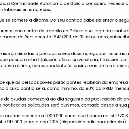
ticas, a Comunidade Autónoma de Galicia considera necesari
on laborais en empresas.
ue se somete a ditame. Do seu contido cabe salientar o segu
resas con centro de traballo en Galicia que, logo da sinatur
o marco do Real decreto 1543/2011, do 31 de outubro, subscri
rais irán dirixidas a persoas xoves desempregadas inscritas
que posúan unha titulación oficial universitaria, titulación d
 o desta última, correspondente ás ensinanzas de formación pr
 que as persoas xoves participantes recibirán da empresa
poio cuxa contía será, como mínimo, do 80% do IPREM mensua
des de axudas comezará ao día seguinte da publicación da p
 e notificar as solictudes será dun mes, contado desde a súa 
s axudas ascende a 1.000.000 euros que figuran na lei 11/201
917.000  para o ano 2015 (disposición adicional primeira).