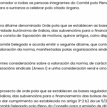
rrador a todas as persoas integrantes do Comité polo Pleno
ra a xuntanza a celebrar polo citado órgano.
ara ditame denominado Orde pola que se establecen as base
nidade Autónoma de Galicia, das subvencións para o financ
 consta de: Exposición de motivos, quince artigos, catro disp
 Comité Delegado e acorda emitir o seguinte ditame, que con
aloración da norma, manifestadas polas organizacións sindi
tes consideracións sobre a valoración da norma, de carácte
zacións sindicais (Anexo I) e unha consideración xeral e ci
e proxecto de orde pola que se establecen as bases regulado
cia, das subvencións para o financiamento das bolsas ás 
 dar cumprimento ao establecido no artigo 3º.2 b) da Lei 5/2
Comité Delegado polo Pleno do Consello para a emisión de d