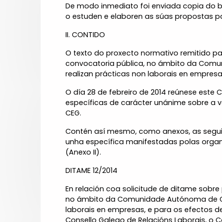
De modo inmediato foi enviada copia do bo
o estuden e elaboren as súas propostas pa
II. CONTIDO
O texto do proxecto normativo remitido p
convocatoria pública, no ámbito da Comu
realizan prácticas non laborais en empresas
O día 28 de febreiro de 2014 reúnese este
específicas de carácter unánime sobre a v
CEG.
Contén así mesmo, como anexos, as seguin
unha específica manifestadas polas organi
(Anexo II).
DITAME 12/2014
En relación coa solicitude de ditame sobr
no ámbito da Comunidade Autónoma de Gali
laborais en empresas, e para os efectos de
Consello Galego de Relacións Laborais, o 