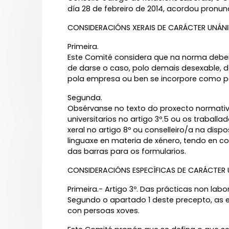
día 28 de febreiro de 2014, acordou pronu
CONSIDERACIÓNS XERAIS DE CARÁCTER UNÁNI
Primeira.
Este Comité considera que na norma debería
de darse o caso, polo demais desexable, 
pola empresa ou ben se incorpore como pe
Segunda.
Obsérvanse no texto do proxecto normativ
universitarios no artigo 3º.5 ou os traba
xeral no artigo 8º ou conselleiro/a na disp
linguaxe en materia de xénero, tendo en c
das barras para os formularios.
CONSIDERACIÓNS ESPECÍFICAS DE CARÁCTER 
Primeira.- Artigo 3º. Das prácticas non labor
Segundo o apartado 1 deste precepto, as e
con persoas xoves.