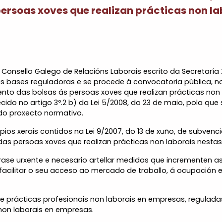
ersoas xoves que realizan prácticas non la
o Consello Galego de Relacións Laborais escrito da Secretaría 
 as bases reguladoras e se procede á convocatoria pública
nto das bolsas ás persoas xoves que realizan prácticas non 
do no artigo 3º.2 b) da Lei 5/2008, do 23 de maio, pola que 
ado proxecto normativo.
ios xerais contidos na Lei 9/2007, do 13 de xuño, de subvenci
as persoas xoves que realizan prácticas non laborais nesta
rase urxente e necesario artellar medidas que incrementen 
facilitar o seu acceso ao mercado de traballo, á ocupación e
de prácticas profesionais non laborais en empresas, reguladas
 non laborais en empresas.