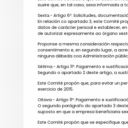
suxire que, en tal caso, sexa informada a 
Sexta.- Artigo 6º. Solicitudes, documentaci
En relación co apartado 3, este Comité pro
datos de carácter persoal e establecer, en 
de autorizar expresamente ao órgano xestor
Proponse a mesma consideración respecto d
consentimento e, en segundo lugar, a acre
ninguna débeda coa Administración pública
Sétima.- Artigo 11º. Pagamento e xustificac
Segundo o apartado 2 deste artigo, a xust
Este Comité propón que, para evitar un pe
exercicio de 2015.
Oitava.- Artigo 11º. Pagamento e xustificac
O segundo parágrafo do apartado 3 deste 
suposto en que a empresa beneficiaria sex
Este Comité propón que se especifique que 