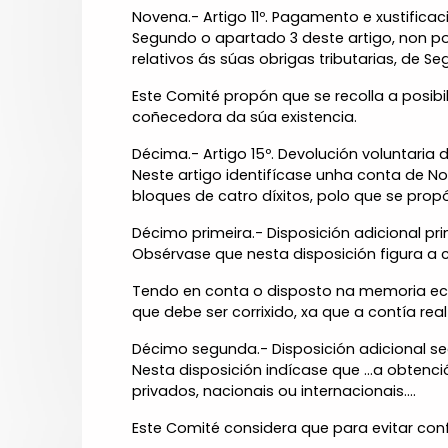
Novena.- Artigo 11º. Pagamento e xustifica
Segundo o apartado 3 deste artigo, non p
relativos ás súas obrigas tributarias, de 
Este Comité propón que se recolla a posib
coñecedora da súa existencia.
Décima.- Artigo 15º. Devolución voluntaria
Neste artigo identifícase unha conta de N
bloques de catro díxitos, polo que se pro
Décimo primeira.- Disposición adicional pri
Obsérvase que nesta disposición figura a 
Tendo en conta o disposto na memoria ec
que debe ser corrixido, xa que a contía rea
Décimo segunda.- Disposición adicional s
Nesta disposición indícase que ...a obte
privados, nacionais ou internacionais....
Este Comité considera que para evitar confus