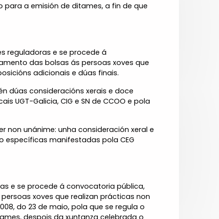
 para a emisión de ditames, a fin de que
s reguladoras e se procede á
iamento das bolsas ás persoas xoves que
osicións adicionais e dúas finais.
tén dúas consideracións xerais e doce
cais UGT-Galicia, CIG e SN de CCOO e pola
r non unánime: unha consideración xeral e
nco específicas manifestadas pola CEG
ras e se procede á convocatoria pública,
persoas xoves que realizan prácticas non
008, do 23 de maio, pola que se regula o
itames, despois da xuntanza celebrada o