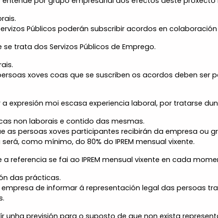
 entende por grupo empresarial aos efectos deste proxecto
rais.
ervizos Públicos poderán subscribir acordos en colaboració
 se trata dos Servizos Públicos de Emprego.
ais.
persoas xoves coas que se suscriben os acordos deben ser 
a expresión moi escasa experiencia laboral, por tratarse 
ticas non laborais e contido das mesmas.
ue as persoas xoves participantes recibirán da empresa ou 
 será, como mínimo, do 80% do IPREM mensual vixente.
 a referencia se fai ao IPREM mensual vixente en cada mome
ión das prácticas.
a empresa de informar á representación legal das persoas tr
s.
ír unha previsión para o suposto de que non exista represent