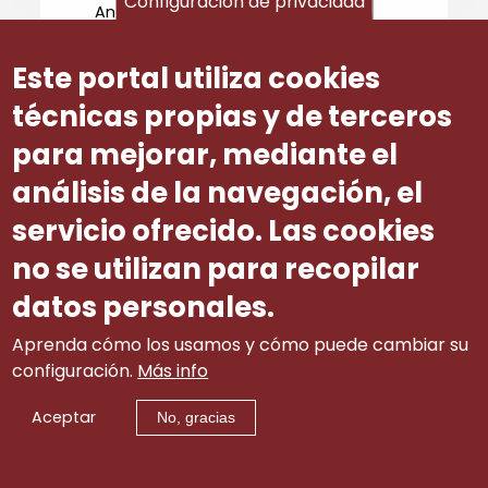
Configuración de privacidad
Ante a situación de desprotección
na que, en xeral, se atopan as
persoas desempregadas, as
Este portal utiliza cookies
organización sindicais que integran o
Consello propoñen que a Xunta de
técnicas propias y de terceros
Galicia inste do Ministerio de
para mejorar, mediante el
Emprego e Seguridade Social que se
modifique a normativa do contrato
análisis de la navegación, el
para a formación e aprendizaxe, de
xeito que se inclúa a continxencia de
servicio ofrecido. Las cookies
desemprego.
no se utilizan para recopilar
Terceira. Artigo 23.- Criterios de
datos personales.
valoración dos proxectos.
En relación coa consideración
Aprenda cómo los usamos y cómo puede cambiar su
específica unánime décimo primeira,
configuración.
Más info
relativa a este mesmo artigo 23, as
organizacións sindicais que integran
Aceptar
o Consello consideran necesario
No, gracias
expresar, a maiores, o seguinte:
Con ocasión de anteriores proxectos