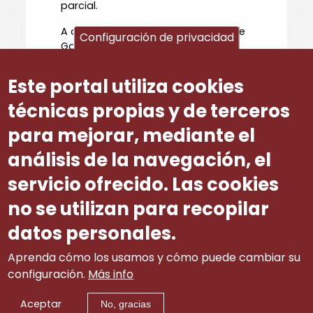
parcial.
A organización sindical de CCOO de
Configuración de privacidad
Galicia considera que todas as
contratacións que sexan
subvencionadas por esta orde
Este portal utiliza cookies
deberían ser a xornada completa ao
ter en conta a, xa de por si, escasa
técnicas propias y de terceros
duración do contrato
para mejorar, mediante el
subvencionado.
análisis de la navegación, el
Número ditame
33
servicio ofrecido. Las cookies
no se utilizan para recopilar
datos personales.
Aprenda cómo los usamos y cómo puede cambiar su
configuración.
Más info
Aceptar
No, gracias