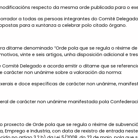
odificacións respecto da mesma orde publicada para o exerc
orrador a todas as persoas integrantes do Comité Delegado 
ropostas para a xuntanza a celebrar polo citado órgano.
ra ditame denominado “Orde pola que se regula o réxime de 
tivos, vinte e seis artigos, unha disposición adicional e tres 
e Comité Delegado e acorda emitir o ditame que se referenc
de carácter non unánime sobre a valoración da norma:
s xerais e doce específicas de carácter non unánime, manifes
 xeral de carácter non unánime manifestada pola Confederaci
 o proxecto de Orde pola que se regula o réxime de subvenci
a, Emprego e Industria, con data de rexistro de entrada nest
do no artigo 3.2 b) da Lei 5/2008, do 23 de maio, pola que 