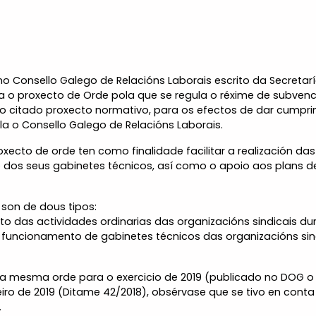
no Consello Galego de Relacións Laborais escrito da Secretar
 o proxecto de Orde pola que se regula o réxime de subvenc
e o citado proxecto normativo, para os efectos de dar cumpri
ula o Consello Galego de Relacións Laborais.
xecto de orde ten como finalidade facilitar a realización da
 dos seus gabinetes técnicos, así como o apoio aos plans 
 son de dous tipos:
o das actividades ordinarias das organizacións sindicais du
u funcionamento de gabinetes técnicos das organizacións sin
 da mesma orde para o exercicio de 2019 (publicado no DOG o 
eiro de 2019 (Ditame 42/2018), obsérvase que se tivo en cont
.