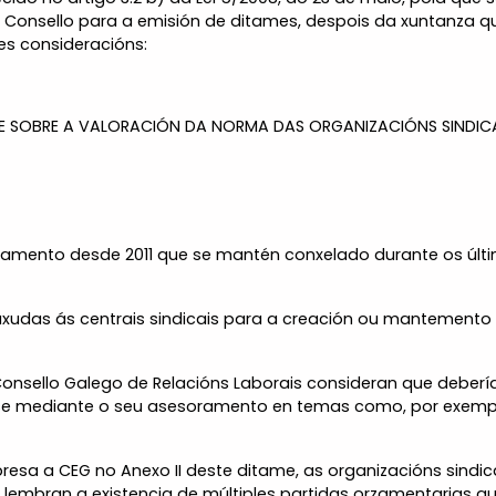
 Consello para a emisión de ditames, despois da xuntanza qu
es consideracións:
SOBRE A VALORACIÓN DA NORMA DAS ORGANIZACIÓNS SINDICAIS 
mento desde 2011 que se mantén conxelado durante os último
e axudas ás centrais sindicais para a creación ou mantemen
 Consello Galego de Relacións Laborais consideran que deber
rise mediante o seu asesoramento en temas como, por exemp
xpresa a CEG no Anexo II deste ditame, as organizacións sind
embran a existencia de múltiples partidas orzamentarias qu