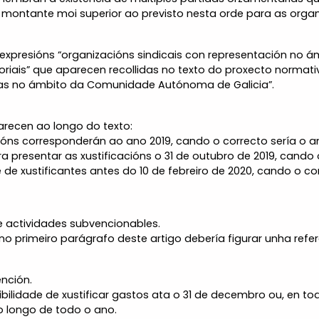
montante moi superior ao previsto nesta orde para as organi
as expresións “organizacións sindicais con representación 
ctoriais” que aparecen recollidas no texto do proxecto normat
tivas no ámbito da Comunidade Autónoma de Galicia”.
arecen ao longo do texto:
cións corresponderán ao ano 2019, cando o correcto sería o a
a presentar as xustificacións o 31 de outubro de 2019, cando 
 de xustificantes antes do 10 de febreiro de 2020, cando o corr
s e actividades subvencionables.
o primeiro parágrafo deste artigo debería figurar unha refere
ención.
ibilidade de xustificar gastos ata o 31 de decembro ou, en t
o longo de todo o ano.