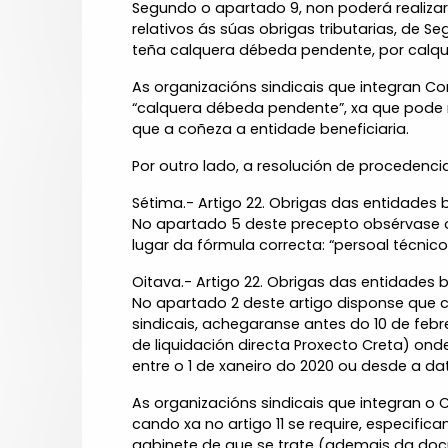
Segundo o apartado 9, non poderá realizar
relativos ás súas obrigas tributarias, de S
teña calquera débeda pendente, por calq
As organizacións sindicais que integran Com
“calquera débeda pendente”, xa que pode 
que a coñeza a entidade beneficiaria.
Por outro lado, a resolución de procedenci
Sétima.- Artigo 22. Obrigas das entidades b
No apartado 5 deste precepto obsérvase o 
lugar da fórmula correcta: “persoal técnico
Oitava.- Artigo 22. Obrigas das entidades b
No apartado 2 deste artigo disponse que 
sindicais, achegaranse antes do 10 de febr
de liquidación directa Proxecto Creta) on
entre o 1 de xaneiro do 2020 ou desde a da
As organizacións sindicais que integran o
cando xa no artigo 11 se require, especifi
gabinete de que se trate (ademais da docu