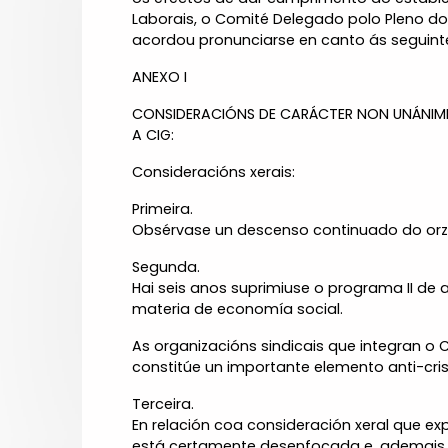
Laborais, o Comité Delegado polo Pleno do
acordou pronunciarse en canto ás seguint
ANEXO I
CONSIDERACIÓNS DE CARÁCTER NON UNÁNIME 
A CIG:
Consideracións xerais:
Primeira.
Obsérvase un descenso continuado do orza
Segunda.
Hai seis anos suprimiuse o programa II d
materia de economía social.
As organizacións sindicais que integran o
constitúe un importante elemento anti-c
Terceira.
En relación coa consideración xeral que e
está certamente desenfocada e, ademais, l