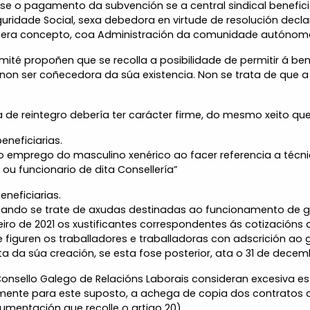
se o pagamento da subvención se a central sindical benefic
eguridade Social, sexa debedora en virtude de resolución decl
uera concepto, coa Administración da comunidade autónom
ité propoñen que se recolla a posibilidade de permitir á bene
non ser coñecedora da súa existencia. Non se trata de que 
a de reintegro debería ter carácter firme, do mesmo xeito que
eneficiarias.
emprego do masculino xenérico ao facer referencia a técnico
 ou funcionario de dita Consellería”
eneficiarias.
cando se trate de axudas destinadas ao funcionamento de g
eiro de 2021 os xustificantes correspondentes ás cotizacións 
de figuren os traballadores e traballadoras con adscrición a
ta da súa creación, se esta fose posterior, ata o 31 de decem
 Consello Galego de Relacións Laborais consideran excesiva 
camente para este suposto, a achega de copia dos contratos d
mentación que recolle o artigo 20).