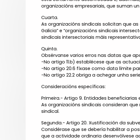
organizacións empresariais, que suman un 
Cuarta.
As organizacións sindicais solicitan que 
Galicia” e “organizacións sindicais interse
sindicais intersectoriais máis representa
Quinta.
Obsérvanse varios erros nas datas que ap
-No artigo 11.b) establécese que as actua
-No artigo 20.6 fíxase como data límite par
-No artigo 22.2 obriga a achegar unha serie
Consideracións específicas:
Primeira.- Artigo 9. Entidades beneficiaria
As organizacións sindicais consideran que n
sindical.
Segunda.- Artigo 20. Xustificación da subv
Considérase que se debería habilitar a pos
que a actividade ordinaria desenvólvese a