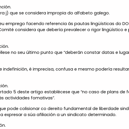
nción.
letra j) que se considera impropia do alfabeto galego.
 seu emprego facendo referencia ás pautas lingüísticas do 
 Comité considera que debería prevalecer o rigor lingüístic
ción.
cóllese no seu último punto que “deberán constar datas e lug
indefinición, é imprecisa, confusa e mesmo podería resulta
ción.
apartado 5 deste artigo establécese que “no caso de plans d
s actividades fomativas”.
ue pode colisionar co dereito fundamental de liberdade sindi
 expresar a súa afiliación a un sindicato determinado.
ón.