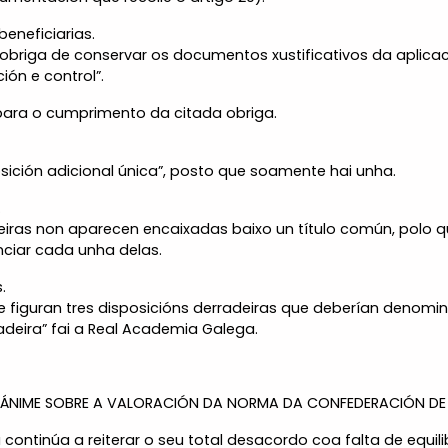
eneficiarias.
obriga de conservar os documentos xustificativos da aplicac
ón e control”.
para o cumprimento da citada obriga.
osición adicional única”, posto que soamente hai unha.
.
eiras non aparecen encaixadas baixo un título común, polo q
unciar cada unha delas.
.
figuran tres disposicións derradeiras que deberían denominar
radeira” fai a Real Academia Galega.
ÁNIME SOBRE A VALORACIÓN DA NORMA DA CONFEDERACIÓN DE E
continúa a reiterar o seu total desacordo coa falta de equil