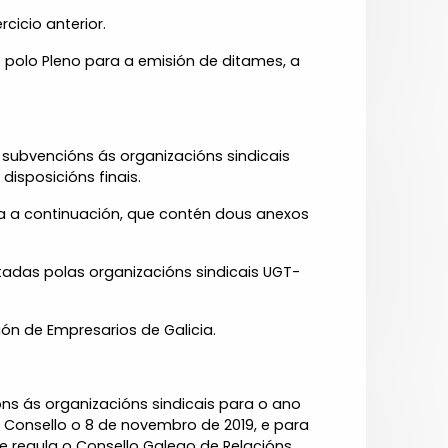
icio anterior.
polo Pleno para a emisión de ditames, a
subvencións ás organizacións sindicais
disposicións finais.
ia a continuación, que contén dous anexos
tadas polas organizacións sindicais UGT-
ón de Empresarios de Galicia.
óns ás organizacións sindicais para o ano
e Consello o 8 de novembro de 2019, e para
se regula o Consello Galego de Relacións