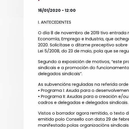
16/01/2020 - 12:00
I. ANTECEDENTES
O día 8 de novembro de 2019 tivo entrada 
Economía, Emprego e Industria, que achega
2020. Solicítase o ditame preceptivo sobr
Lei 5/2008, do 23 de maio, pola que se reg
Segundo a exposición de motivos, “este pro
sindicais e a promoción do funcionamento
delegados sindicais”.
As subvencións reguladas na referida orde
• Programa I: Axuda para o desenvolvement
• Programa II: Axudas para a creación e/o
cadros e delegadas e delegados sindicais.
Vistos o borrador agora remitido, o texto
emitido polo Consello con data 29 de febr
manifestada polas organizacións sindicais