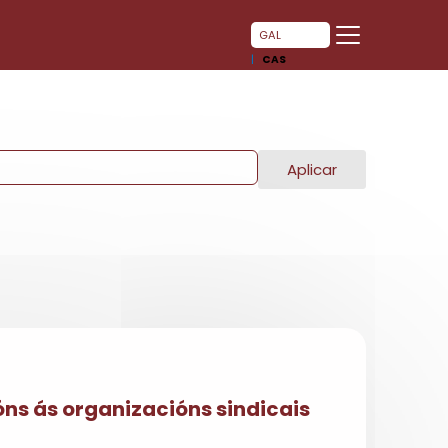
GAL
CAS
Aplicar
óns ás organizacións sindicais