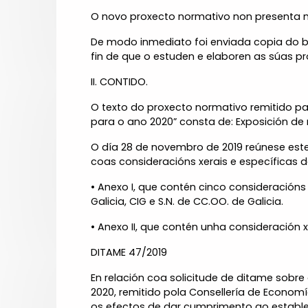
O novo proxecto normativo non presenta m
De modo inmediato foi enviada copia do b
fin de que o estuden e elaboren as súas p
II. CONTIDO.
O texto do proxecto normativo remitido pa
para o ano 2020” consta de: Exposición de mo
O día 28 de novembro de 2019 reúnese est
coas consideracións xerais e específicas 
• Anexo I, que contén cinco consideración
Galicia, CIG e S.N. de CC.OO. de Galicia.
• Anexo II, que contén unha consideración
DITAME 47/2019
En relación coa solicitude de ditame sobre
2020, remitido pola Consellería de Economí
os efectos de dar cumprimento ao estableci