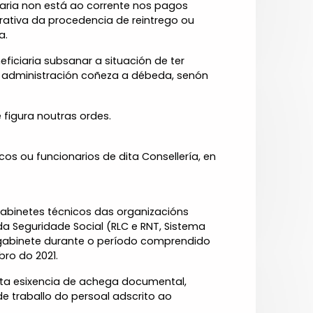
iaria non está ao corrente nos pagos
arativa da procedencia de reintrego ou
a.
ficiaria subsanar a situación de ter
a administración coñeza a débeda, senón
 figura noutras ordes.
s ou funcionarios de dita Consellería, en
abinetes técnicos das organizacións
da Seguridade Social (RLC e RNT, Sistema
o gabinete durante o período comprendido
bro do 2021.
esta esixencia de achega documental,
e traballo do persoal adscrito ao