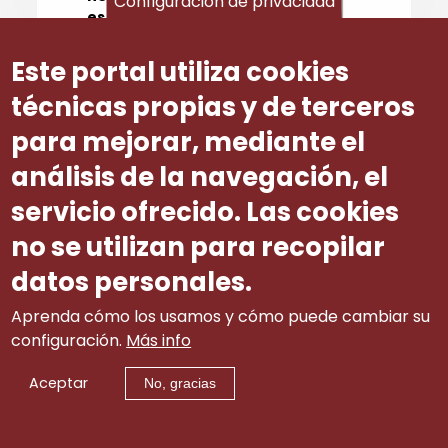
Configuración de privacidad
estatais de I+D+i
e que ese criterio
se aplique como auxiliar, para
distinguir entre os proxectos aos que
Este portal utiliza cookies
se teña asignado o mesmo número
técnicas propias y de terceros
de puntos.
para mejorar, mediante el
análisis de la navegación, el
É evidente que a natureza das
axudas afectadas por esta Orde
servicio ofrecido. Las cookies
non garda relación algunha coa
materia de I+D+i afectada polo
no se utilizan para recopilar
devandito escrito da Comisión
datos personales.
Europea, polo que se considera que
debe manterse a redacción deste
Aprenda cómo los usamos y cómo puede cambiar su
precepto contida na orde
configuración.
Más info
precedente.
Aceptar
No, gracias