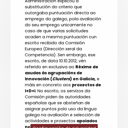
Administración explicou a
substitución do criterio que
outorgaba puntuación directa ao
emprego do galego, pola avaliación
do seu emprego unicamente no
caso de que varias solicitudes
acaden a mesma puntuación cun
escrito recibido da Comisión
Europea (Dirección xeral da
Competencia). Sen embargo, ese
escrito, de data 10.10.2012, vén
referido en exclusiva ao
Réxime de
axudas ás agrupacións de
Innovación (
Clusters
) en Galicia,
e
máis en concreto aos
proxectos de
I+D+i
. No escrito, os servizos da
Comisión piden ás autoridades
españolas que se absteñan de
asignar puntos polo uso da lingua
galega na avaliación e selección de
actividades e proxectos
apoiados
no marco do réxime de axudas