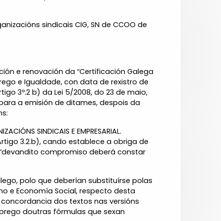
anizacións sindicais CIG, SN de CCOO de
ación e renovación da “Certificación Galega
rego e Igualdade, con data de rexistro de
igo 3º.2 b) da Lei 5/2008, do 23 de maio,
 para a emisión de ditames, despois da
ns:
ACIÓNS SINDICAIS E EMPRESARIAL.
rtigo 3.2.b), cando establece a obriga de
e “devandito compromiso deberá constar
lego, polo que deberían substituírse polas
mo e Economía Social, respecto desta
 concordancia dos textos nas versións
emprego doutras fórmulas que sexan