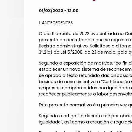
01/03/2023 - 12:00
I. ANTECEDENTES
O día 11 de xullo de 2022 tivo entrada no C
proxecto de decreto polo que se regula a c
Rexistro administrativo. Solicítase o dit
3º.2 b) da Lei 5/2008, do 23 de maio, pola 
Segundo a exposición de motivos, “co fin
establecer un novo sistema de recoñecemen
se aproba o texto refundido das disposic
básicos do novo distintivo a “Certificaci
empresas comprometidas coa igualdade entr
recoñecer publicamente o labor desenvolt
Este proxecto normativo é a primeira vez
Segundo o artigo 1, o decreto ten por obx
Igualdade”, así como a creación e regulaci