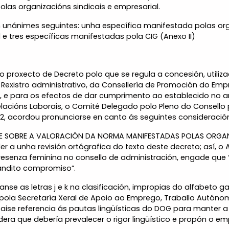
las organizacións sindicais e empresarial.
 unánimes seguintes: unha específica manifestada polas org
l e tres específicas manifestadas pola CIG (Anexo II)
 o proxecto de Decreto polo que se regula a concesión, utiliz
 Rexistro administrativo, da Consellería de Promoción do Emp
2, e para os efectos de dar cumprimento ao establecido no art
elacións Laborais, o Comité Delegado polo Pleno do Consello
22, acordou pronunciarse en canto ás seguintes consideració
 SOBRE A VALORACIÓN DA NORMA MANIFESTADAS POLAS ORGANIZ
 a unha revisión ortógrafica do texto deste decreto; así, o A
resenza feminina no consello de administración, engade qu
vandito compromiso”.
se as letras j e k na clasificación, impropias do alfabeto ga
pola Secretaría Xeral de Apoio ao Emprego, Traballo Autóno
ise referencia ás pautas lingüísticas do DOG para manter a
idera que debería prevalecer o rigor lingüístico e propón o 