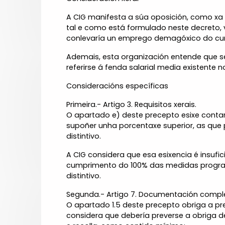
A CIG manifesta a súa oposición, como xa 
tal e como está formulado neste decreto, 
conlevaría un emprego demagóxico do cum
Ademais, esta organización entende que serí
referirse á fenda salarial media existente 
Consideracións específicas
Primeira.- Artigo 3. Requisitos xerais.
O apartado e) deste precepto esixe contar
supoñer unha porcentaxe superior, as que 
distintivo.
A CIG considera que esa esixencia é insuf
cumprimento do 100% das medidas program
distintivo.
Segunda.- Artigo 7. Documentación compl
O apartado 1.5 deste precepto obriga a pre
considera que debería preverse a obriga 