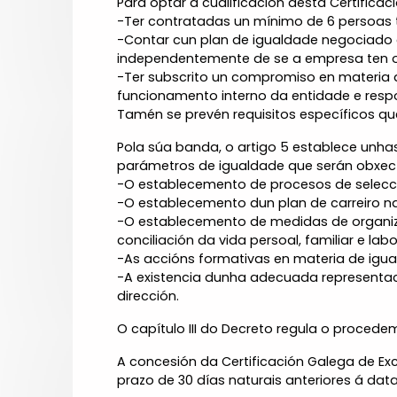
Para optar á cualificación desta Certificaci
-Ter contratadas un mínimo de 6 persoas t
-Contar cun plan de igualdade negociado e
independentemente de se a empresa ten ob
-Ter subscrito un compromiso en materia d
funcionamento interno da entidade e respo
Tamén se prevén requisitos específicos qu
Pola súa banda, o artigo 5 establece unhas 
parámetros de igualdade que serán obxecto
-O establecemento de procesos de selecci
-O establecemento dun plan de carreiro n
-O establecemento de medidas de organiza
conciliación da vida persoal, familiar e labo
-As accións formativas en materia de igua
-A existencia dunha adecuada representaci
dirección.
O capítulo III do Decreto regula o procede
A concesión da Certificación Galega de Exc
prazo de 30 días naturais anteriores á dat