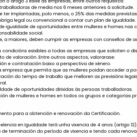
ón o artigo 3 esixe ás empresas, entre outros requisitos:
raballadoras de media nos 6 meses anteriores á solicitude.
 ter implantadas, polo menos, o 25% das medidas previstas n
riga legal ou convencional a contar cun plan de igualdade.
e igualdade de oportunidades entre mulleres e homes nas co
nsabilidade social.
e, a maiores, deben cumprir as empresas con consellos de ad
condicións esixibles a todas as empresas que soliciten o disti
 de valoración. Entre outros aspectos, valorarase:
ón e contratación baixo a perspectiva de xénero.
a empresa que permita que as mulleres poidan acceder a pos
ción do tempo de traballo que melloren as previsións legai
ral.
ldade de oportunidades dirixidas ás persoas traballadoras.
ón de mulleres e homes en todos os grupos e categorías prof
mento para a obtención e renovación da Certificación.
elencia en Igualdade terá unha vixencia de 4 anos (artigo 12)
a de terminación do período de vixencia e tendo cada renovac