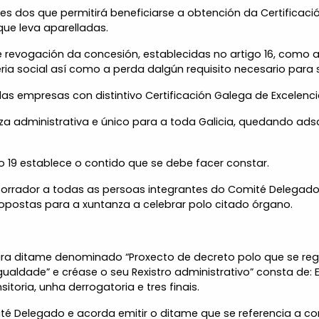
ades dos que permitirá beneficiarse a obtención da Certificac
que leva aparelladas.
revogación da concesión, establecidas no artigo 16, como a
ia social así como a perda dalgún requisito necesario para so
 das empresas con distintivo Certificación Galega de Excelenc
eza administrativa e único para a toda Galicia, quedando adsc
igo 19 establece o contido que se debe facer constar.
orrador a todas as persoas integrantes do Comité Delegado 
ropostas para a xuntanza a celebrar polo citado órgano.
ra ditame denominado “Proxecto de decreto polo que se regul
gualdade” e créase o seu Rexistro administrativo” consta de: 
itoria, unha derrogatoria e tres finais.
mité Delegado e acorda emitir o ditame que se referencia a c