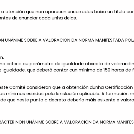
ma a atención que non aparecen encaixadas baixo un título co
, antes de enunciar cada unha delas.
N UNÁNIME SOBRE A VALORACIÓN DA NORMA MANIFESTADA POLAS
n.
mo criterio ou parámetro de igualdade obxecto de valoració
e igualdade, que deberá contar cun mínimo de 150 horas de
deste Comité consideran que a obtención dunha Certificación
 aos mínimos esixidos pola lexislación aplicable. A formación
nde que neste punto o decreto debería máis esixente e valora
CARÁCTER NON UNÁNIME SOBRE A VALORACIÓN DA NORMA MANIFE