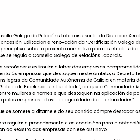
onsello Galego de Relacións Laborais escrito da Dirección Xer
oncesión, utilización e renovación da “Certificación Galega d
ame preceptivo sobre o proxecto normativo para os efectos de
que se regula o Consello Galego de Relacións Laborais.
 de recoñecer e estimular o labor das empresas comprometid
to ás empresas que destaquen neste ámbito, o Decreto Lexisl
ións legais da Comunidade Autónoma de Galicia en materia 
ón Galega de Excelencia en Igualdade”, co que a Comunidade A
e mulleres e homes e que destaquen na aplicación de políti
o polas empresas a favor da igualdade de oportunidades”.
 que se somete a ditame e do seu contido cómpre destacar o
ecto regular o procedemento e as condicións para a obtención
ón do Rexistro das empresas con ese distintivo.