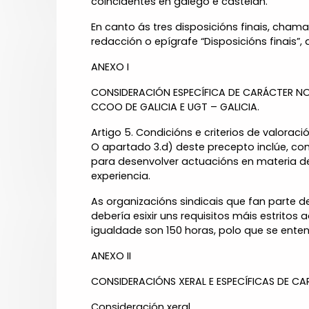
coincidentes en galego e castelán.
En canto ás tres disposicións finais, cha
redacción o epígrafe “Disposicións finais”
ANEXO I
CONSIDERACIÓN ESPECÍFICA DE CARÁCTER NO
CCOO DE GALICIA E UGT – GALICIA.
Artigo 5. Condicións e criterios de valoració
O apartado 3.d) deste precepto inclúe, co
para desenvolver actuacións en materia d
experiencia.
As organizacións sindicais que fan parte 
debería esixir uns requisitos máis estritos
igualdade son 150 horas, polo que se ente
ANEXO II
CONSIDERACIÓNS XERAL E ESPECÍFICAS DE 
Consideración xeral