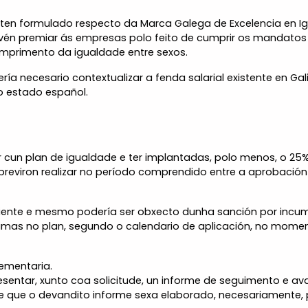
ten formulado respecto da Marca Galega de Excelencia en Igua
vén premiar ás empresas polo feito de cumprir os mandatos 
primento da igualdade entre sexos.
a necesario contextualizar a fenda salarial existente en Gali
no estado español.
 cun plan de igualdade e ter implantadas, polo menos, o 25
previron realizar no período comprendido entre a aprobación 
iciente e mesmo podería ser obxecto dunha sanción por incum
as no plan, segundo o calendario de aplicación, no moment
ementaria.
sentar, xunto coa solicitude, un informe de seguimento e ava
de que o devandito informe sexa elaborado, necesariamente,