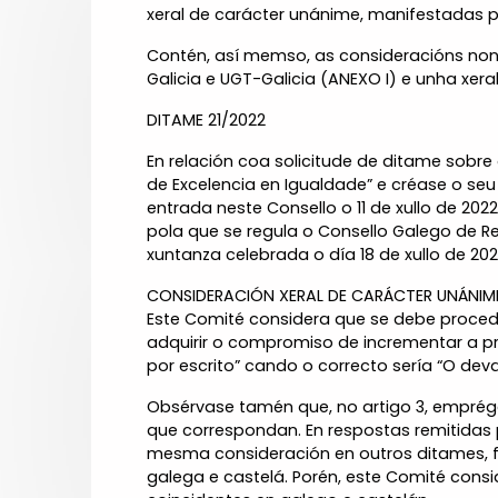
xeral de carácter unánime, manifestadas po
Contén, así memso, as consideracións non
Galicia e UGT-Galicia (ANEXO I) e unha xera
DITAME 21/2022
En relación coa solicitude de ditame sobre
de Excelencia en Igualdade” e créase o seu
entrada neste Consello o 11 de xullo de 202
pola que se regula o Consello Galego de R
xuntanza celebrada o día 18 de xullo de 20
CONSIDERACIÓN XERAL DE CARÁCTER UNÁNIME
Este Comité considera que se debe proceder
adquirir o compromiso de incrementar a p
por escrito” cando o correcto sería “O de
Obsérvase tamén que, no artigo 3, emprégan
que correspondan. En respostas remitidas 
mesma consideración en outros ditames, fa
galega e castelá. Porén, este Comité cons