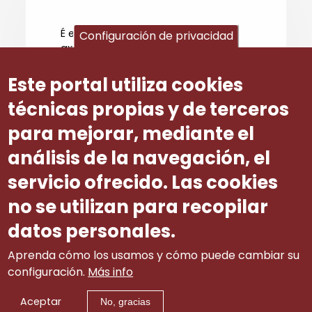
É evidente que a natureza das
Configuración de privacidad
axudas afectadas por esta Orde
non garda relación algunha coa
materia de I+D+i afectada polo
Este portal utiliza cookies
devandito escrito da Comisión
técnicas propias y de terceros
Europea.
para mejorar, mediante el
análisis de la navegación, el
Número ditame
41
servicio ofrecido. Las cookies
no se utilizan para recopilar
datos personales.
Aprenda cómo los usamos y cómo puede cambiar su
configuración.
Más info
Aceptar
No, gracias