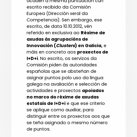
acaden a mesma puntuación cun
escrito recibido da Comisión
Europea (Dirección xeral da
Competencia). Sen embargo, ese
escrito, de data 10.10.2012, vén
referido en exclusiva ao
Réxime de
axudas ás agrupacións de
Innovación (
Clusters
) en Galicia,
e
máis en concreto aos
proxectos de
I+D+i
. No escrito, os servizos da
Comisión piden ás autoridades
españolas que se absteñan de
asignar puntos polo uso da lingua
galega na avaliación e selección de
actividades e proxectos
apoiados
no marco do réxime de axudas
estatais de I+D+i
e que ese criterio
se aplique como auxiliar, para
distinguir entre os proxectos aos que
se teña asignado o mesmo número
de puntos.