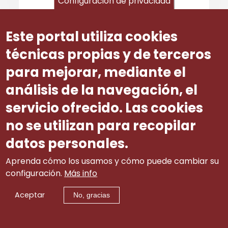
Configuración de privacidad
CONSIDERACIÓNS DE CARÁCTER NON
Este portal utiliza cookies
UNÁNIME SOBRE A VALORACIÓN DA
NORMA MANIFESTADAS POLAS
técnicas propias y de terceros
ORGANIZACIÓNS SINDICAIS CIG, UGT-
para mejorar, mediante el
GALICIA E SN. DE CC.OO. DE GALICIA
análisis de la navegación, el
Consideración xeral:
servicio ofrecido. Las cookies
As organizacións sindicais que integran o
Consello Galego de Relacións Laborais
no se utilizan para recopilar
observan que, no texto do proxecto
datos personales.
normativo, non se especifica que as
entidades beneficiarias non poidan recibir
Aprenda cómo los usamos y cómo puede cambiar su
contraprestacións económicas das persoas
configuración.
Más info
usuarias ou beneficiarias dos servizos
prestados coa actividade das persoas
Aceptar
contratadas, polo que se considera que o
No, gracias
proxecto de orde debería ser taxativo ao
respecto e prohibir expresamente a recepción
de calquera contraprestación económica.