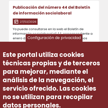
Publicación del número 44 del Boletín
de información sociolaboral
27/02/2026
Ya puede consultarse en la web el Boletín de
información sociolaboral nº 44, correspondiente a
Configuración de privacidad
enero de 2026, en el que se ofrecen los últimos
datos disponibles en esa fecha. Se puede
acceder...
Este portal utiliza cookies
técnicas propias y de terceros
Paginación
para mejorar, mediante el
análisis de la navegación, el
Siguient
Últi
1
2
3
4
5
6
7
8
9
…
›
»
servicio ofrecido. Las cookies
no se utilizan para recopilar
datos personales.