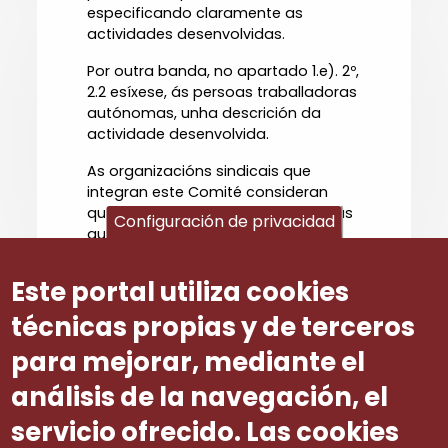
especificando claramente as
actividades desenvolvidas.
Por outra banda, no apartado 1.e). 2º,
2.2 esíxese, ás persoas traballadoras
autónomas, unha descrición da
actividade desenvolvida.
As organizacións sindicais que
integran este Comité consideran
que, para equiparalas coas persoas
Configuración de privacidad
autónomas, debería dárselle ás
persoas traballadoras asalariadas a
posibilidade de que, a falta da
Este portal utiliza cookies
certificación esixida, poidan
presentar unha declaración
técnicas propias y de terceros
responsable na que describan as
para mejorar, mediante el
actividades que desenvolveron.
análisis de la navegación, el
Número ditame
29
servicio ofrecido. Las cookies