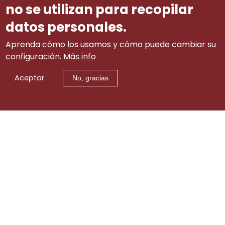
no se utilizan para recopilar
datos personales.
Aprenda cómo los usamos y cómo puede cambiar su
configuración.
Más info
Aceptar
No, gracias
Aviso legal
|
tw
|
lin
|
Contacto
itt
ke
er
di
© 2002-2015 Consejo Gallego de Relaciones Laborales
(info.cgrl@xunta.gal). Todos los derechos reservados
n