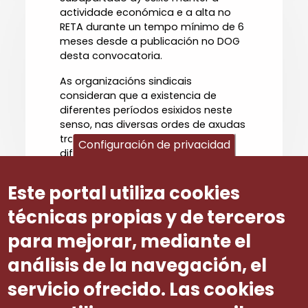
actividade económica e a alta no
RETA durante un tempo mínimo de 6
meses desde a publicación no DOG
desta convocatoria.
As organizacións sindicais
consideran que a existencia de
diferentes períodos esixidos neste
senso, nas diversas ordes de axudas
tramitadas por esta Consellería,
Configuración de privacidad
dificulta a xestión por parte das
persoas e entidades beneficiarias
que concorren a diferentes liñas que
Este portal utiliza cookies
resultan incompatibles entre si,
entendendo que debería
técnicas propias y de terceros
harmonizarse o período de esixencia
para mejorar, mediante el
en todas as axudas.
análisis de la navegación, el
Número ditame
41
servicio ofrecido. Las cookies