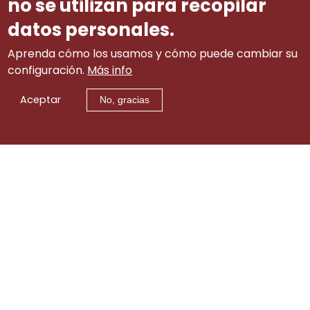
no se utilizan para recopilar
datos personales.
Aprenda cómo los usamos y cómo puede cambiar su
configuración.
Más info
Aceptar
No, gracias
Aviso legal
|
tw
|
lin
|
Contacto
itt
ke
er
di
© 2002-2015 Consejo Gallego de Relaciones Laborales
(info.cgrl@xunta.gal). Todos los derechos reservados
n