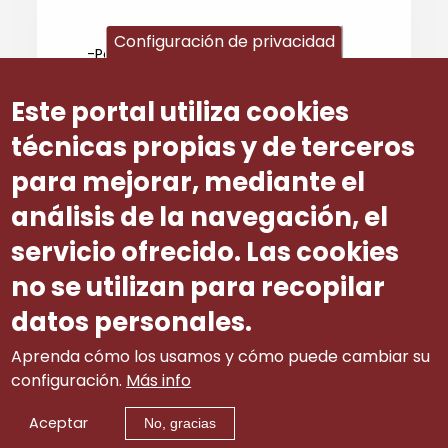
Configuración de privacidad
-Pola outra, sen que se aplique o
compromiso de mantemento do
emprego naquelas empresas nas
Este portal utiliza cookies
que concorra un risco de concurso
de acredores nos termos do artigo
técnicas propias y de terceros
52. Da lei 22/2003, de 9 de xullo,
para mejorar, mediante el
concursal.
análisis de la navegación, el
Número ditame
24
servicio ofrecido. Las cookies
no se utilizan para recopilar
datos personales.
Aprenda cómo los usamos y cómo puede cambiar su
configuración.
Más info
Aceptar
No, gracias