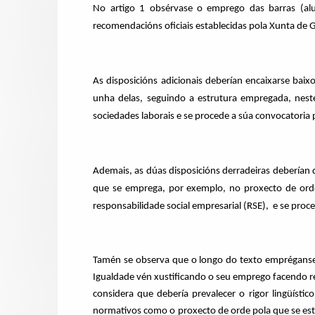
No artigo 1 obsérvase o emprego das barras (alu
recomendacións oficiais establecidas pola Xunta de G
As disposicións adicionais deberían encaixarse baix
unha delas, seguindo a estrutura empregada, nest
sociedades laborais e se procede a súa convocatoria
Ademais, as dúas disposicións derradeiras deberían d
que se emprega, por exemplo, no proxecto de orde 
responsabilidade social empresarial (RSE), e se proc
Tamén se observa que o longo do texto empréganse as
Igualdade vén xustificando o seu emprego facendo re
considera que debería prevalecer o rigor lingüíst
normativos como o proxecto de orde pola que se esta