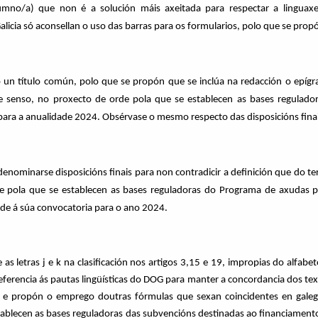
mno/a) que non é a solución máis axeitada para respectar a linguaxe 
alicia só aconsellan o uso das barras para os formularios, polo que se propó
o un título común, polo que se propón que se inclúa na redacción o epígra
e senso, no proxecto de orde pola que se establecen as bases regulad
 para a anualidade 2024. Obsérvase o mesmo respecto das disposicións finai
enominarse disposicións finais para non contradicir a definición que do t
pola que se establecen as bases reguladoras do Programa de axudas para
ede á súa convocatoria para o ano 2024.
 letras j e k na clasificación nos artigos 3,15 e 19, impropias do alfab
ferencia ás pautas lingüísticas do DOG para manter a concordancia dos text
ico e propón o emprego doutras fórmulas que sexan coincidentes en galeg
blecen as bases reguladoras das subvencións destinadas ao financiamento 