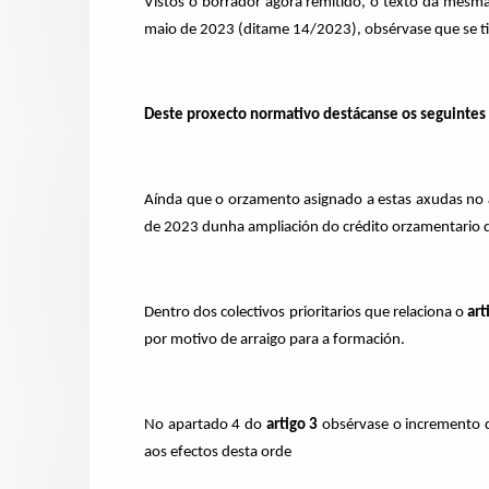
Vistos o borrador agora remitido, o texto da mesma
maio de 2023 (ditame 14/2023), obsérvase que se ti
Deste proxecto normativo destácanse os seguintes
Aínda que o orzamento asignado a estas axudas no
de 2023 dunha ampliación do crédito orzamentario q
Dentro dos colectivos prioritarios que relaciona o
art
por motivo de arraigo para a formación.
No apartado 4 do
artigo 3
obsérvase o incremento do
aos efectos desta orde