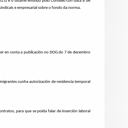
023) e o ditame emitido polo Consello con data 8 de
indicais e empresarial sobre o fondo da norma.
ter en conta a publicación no DOG do 7 de decembro
migrantes cunha autorización de residencia temporal
tratos, para que se poida falar de inserción laboral