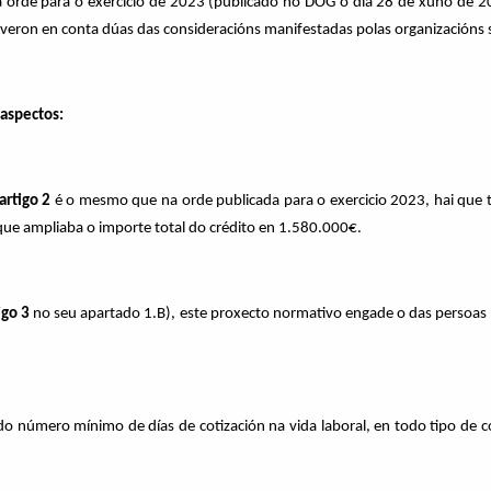
 orde para o exercicio de 2023 (publicado no DOG o día 28 de xuño de 2
veron en conta dúas das consideracións manifestadas polas organizacións s
 aspectos:
artigo 2
é o mesmo que na orde publicada para o exercicio 2023, hai que 
ue ampliaba o importe total do crédito en 1.580.000€.
igo 3
no seu apartado 1.B), este proxecto normativo engade o das persoas 
 número mínimo de días de cotización na vida laboral, en todo tipo de con