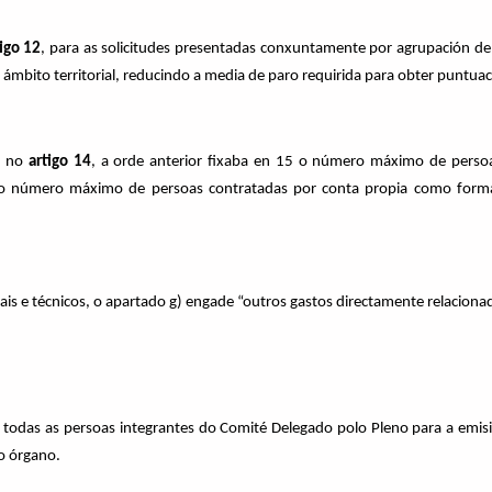
tigo 12
, para as solicitudes presentadas conxuntamente por agrupación de
mbito territorial, reducindo a media de paro requirida para obter puntuac
s no
artigo 14
, a orde anterior fixaba en 15 o número máximo de pers
o o número máximo de persoas contratadas por conta propia como formad
ais e técnicos, o apartado g) engade “outros gastos directamente relacion
todas as persoas integrantes do Comité Delegado polo Pleno para a emisi
do órgano.