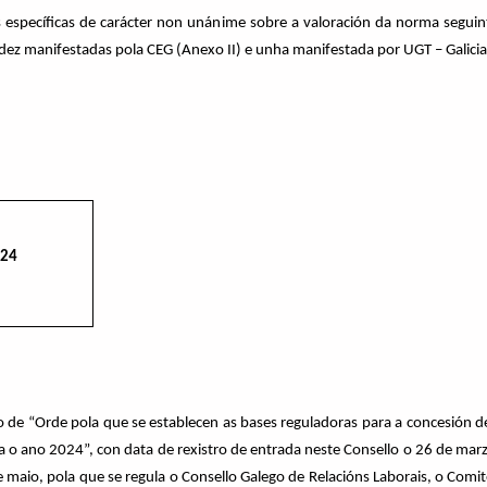
specíficas de carácter non unánime sobre a valoración da norma seguint
 dez manifestadas pola CEG (Anexo II) e unha manifestada por UGT – Galicia 
024
to de “Orde pola que se establecen as bases reguladoras para a concesión 
a o ano 2024”,
con data de rexistro de entrada neste Consello o 26 de ma
e maio, pola que se regula o Consello Galego de Relacións Laborais, o Com