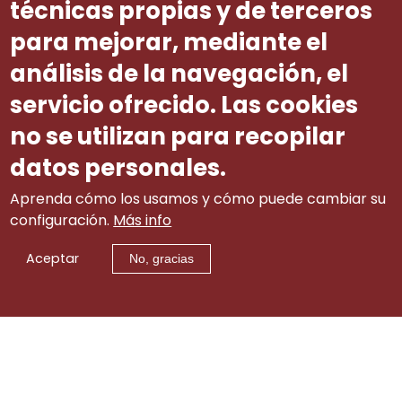
técnicas propias y de terceros
que tuvo lugar el pasado 13 de marzo en
para mejorar, mediante el
la Facultad de Derecho de la USC.
análisis de la navegación, el
Se puede consultar directamente a través
de este enlace:
RGDS/26/2026
servicio ofrecido. Las cookies
no se utilizan para recopilar
datos personales.
Aprenda cómo los usamos y cómo puede cambiar su
configuración.
Más info
Aceptar
No, gracias