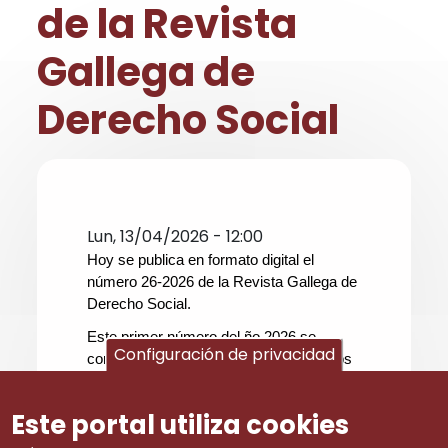
de la Revista
Gallega de
Derecho Social
Lun, 13/04/2026 - 12:00
Hoy se publica en formato digital el
número 26-2026 de la Revista Gallega de
Derecho Social.
Este primer número del ño 2026 se
Configuración de privacidad
corresponde con los contenidos tratados
y debatidos en la V Jornada Técnica de la
Sección Gallega de la AEDTSS, que fue
Este portal utiliza cookies
organizada en colaboración con el
Consello Galego de Relacións Laborais y