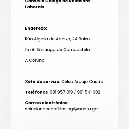
Consello Galego de Relacións
Laborais
Enderezo
:
Rúa Algalia de Abaixo, 24 Baixo
15781 Santiago de Compostela
A Coruña
Xefe do servizo
: Celso Araújo Castro
Teléfonos
: 981 957 019 / 981 541 602
Correo electrónico
:
soluciondeconflitos.cgrl@xunta.gal