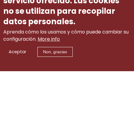
servicio ofrecido. Las cookies
no se utilizan para recopilar
datos personales.
Aprenda cómo los usamos y cómo puede cambiar su
configuración.
More info
Aceptar
Non, gracias
Aviso legal
|
tw
|
lin
|
Contacto
itt
ke
er
di
© 2002-2015 Consello Galego de Relacións Laborais
(info.cgrl@xunta.gal). Todos os dereitos reservados
n