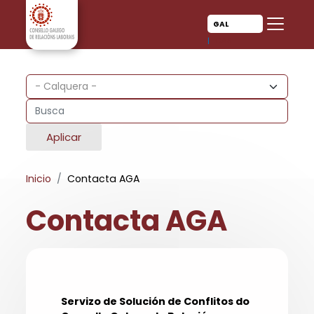
Ir o contido principal
Ir o contido principal
GAL
CAS
Aplicar
Inicio
Contacta AGA
Contacta AGA
Servizo de Solución de Conflitos do