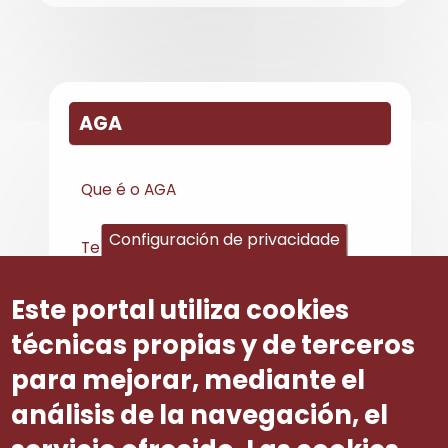
AGA
Que é o AGA
Configuración de privacidade
Texto AGA
Este portal utiliza cookies
Presentación de solicitudes de
mediación/conciliación e arbitraxe
técnicas propias y de terceros
para mejorar, mediante el
Balance de actividade
análisis de la navegación, el
Contacta AGA