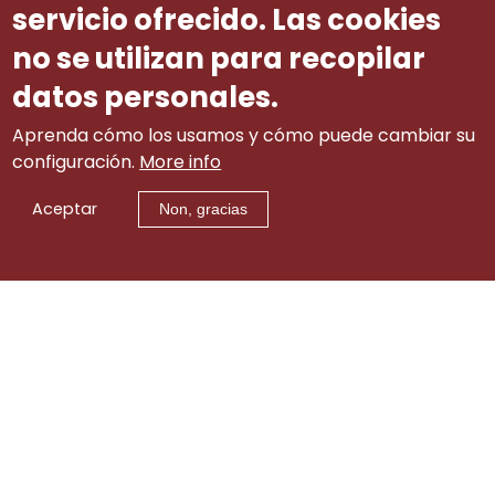
servicio ofrecido. Las cookies
no se utilizan para recopilar
datos personales.
Aprenda cómo los usamos y cómo puede cambiar su
configuración.
More info
Aceptar
Non, gracias
Aviso legal
|
tw
|
lin
|
Contacto
itt
ke
er
di
© 2002-2015 Consello Galego de Relacións Laborais
(info.cgrl@xunta.gal). Todos os dereitos reservados
n