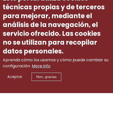
colectivos e se regula o seu
técnicas propias y de terceros
funcionamento.
para mejorar, mediante el
Lei 7/23, do 30 de novembro
,
para a igualdade efectiva de
análisis de la navegación, el
mulleres e homes de Galicia.
servicio ofrecido. Las cookies
no se utilizan para recopilar
datos personales.
Aprenda cómo los usamos y cómo puede cambiar su
configuración.
More info
Aceptar
Non, gracias