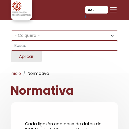
Ir o contido principal
Ir o contido principal
GAL
CAS
Aplicar
Inicio
Normativa
Normativa
Cada ligazón coa base de datos do