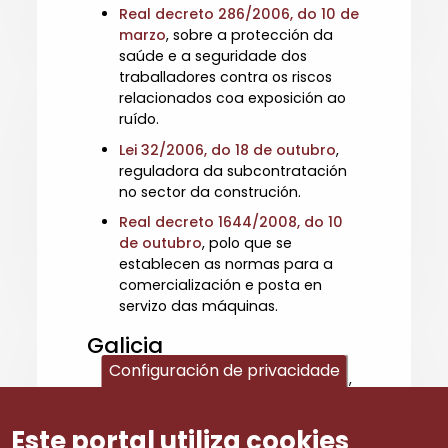
Real decreto 286/2006, do 10 de
marzo
, sobre a protección da
saúde e a seguridade dos
traballadores contra os riscos
relacionados coa exposición ao
ruído.
Lei 32/2006, do 18 de outubro
,
reguladora da subcontratación
no sector da construción.
Real decreto 1644/2008, do 10
de outubro
, polo que se
establecen as normas para a
comercialización e posta en
servizo das máquinas.
Galicia
Configuración de privacidade
Decreto 101/2015, do 18 de xuño
,
polo que se crea a Comisión
Tripartita Galega para a
Este portal utiliza cookies
inaplicación de convenios