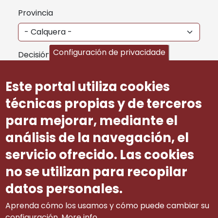
Provincia
Configuración de privacidade
Decisión
Este portal utiliza cookies
Árbitro/a
técnicas propias y de terceros
para mejorar, mediante el
análisis de la navegación, el
Aplicar
servicio ofrecido. Las cookies
Seleccione calquer filtro e faga clic en Aplicar para
no se utilizan para recopilar
ver os resultados.
datos personales.
Aprenda cómo los usamos y cómo puede cambiar su
configuración.
More info