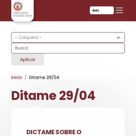
Ir o contido principal
Ir o contido principal
GAL
CAS
Aplicar
Inicio
Ditame 29/04
Ditame 29/04
DICTAME SOBRE O