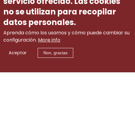
servicio ofrecido. Las cookies
no se utilizan para recopilar
datos personales.
Aprenda cómo los usamos y cómo puede cambiar su
configuración.
More info
Aceptar
Non, gracias
Aviso legal
|
tw
|
lin
|
Contacto
itt
ke
er
di
© 2002-2015 Consello Galego de Relacións Laborais
(info.cgrl@xunta.gal). Todos os dereitos reservados
n