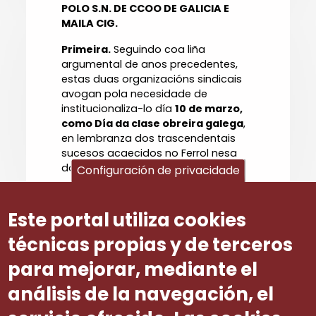
POLO S.N. DE CCOO DE GALICIA E
MAILA CIG.
Primeira.
Seguindo coa liña
argumental de anos precedentes,
estas duas organizacións sindicais
avogan pola necesidade de
institucionaliza-lo día
10 de marzo,
como Día da clase obreira galega
,
en lembranza dos trascendentais
sucesos acaecidos no Ferrol nesa
data do ano 1972.
Configuración de privacidade
Segunda.
Proponse a substitución
da denominación da festa do 25 de
Este portal utiliza cookies
xullo, tal como figura no proxecto de
Decreto, de Santiago Apóstolo. Día
técnicas propias y de terceros
Nacional de Galicia pola de
Día da
para mejorar, mediante el
Patria Galega.
análisis de la navegación, el
Número ditame
29