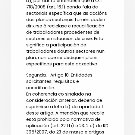
b), por canto enténdese que a O.T.
718/2008 (art. 16.1) cando fala de
sectoriais específica que as accións
dos planos sectoriais tamén poden
dirixirse á reciclaxe e recualificación
de traballadores procedentes de
sectores en situación de crise. Esto
significa a participación de
traballadores doutros sectores nun
plan, non que se dediquen plans
específicos para este obxectivo.
Segunda.- Artigo 10. Entidades
solicitantes: requisitos e
acreditación.
En coherencia co sinalado na
consideración anterior, debería de
suprimirse a letra b) do apartado 1
deste artigo. A mención que recolle
está prohibida pola normativa de
aplicación (art. 22.1 b) e 23. 2 c) do RD
395/2007, do 23 de marzo e artigos