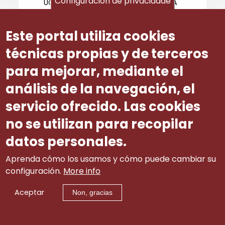
Configuración de privacidade
UGT-GALICIA, SN DE CCOO DE GALICIA
E POLA CEG.
No artigo 15.5, na comisión de
Este portal utiliza cookies
valoración, debería de contemplarse
técnicas propias y de terceros
a participación da Fundación Galega
de Formación para o Traballo.
para mejorar, mediante el
ANEXO IV
análisis de la navegación, el
CONSIDERACIÓN ESPECÍFICA DE
servicio ofrecido. Las cookies
CARÁCTER NON UNÁNIME SOBRE A
no se utilizan para recopilar
VALORACIÓN DA NORMA MANIFESTADA
POLA ORGANIZACIÓN SINDICAL SN DE
datos personales.
CCOO DE GALICIA.
Aprenda cómo los usamos y cómo puede cambiar su
No artigo 10.1.a), faise referencia ás
configuración.
More info
organizacións empresariais con
domicilio social na Comunidade
Aceptar
Autónoma de Galicia. O feito de ter
Non, gracias
domicilio social en Galicia pode crear
problemas de representatividade
nalgunha federación con presenza