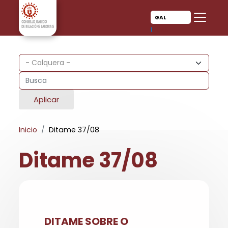
Ir o contido principal
Ir o contido principal
GAL
CAS
Aplicar
Inicio
Ditame 37/08
Ditame 37/08
DITAME SOBRE O