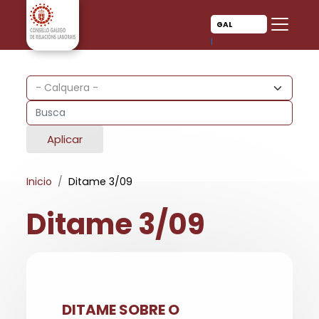
Ir o contido principal
Ir o contido principal
GAL
CAS
Aplicar
Inicio
Ditame 3/09
Ditame 3/09
DITAME SOBRE O