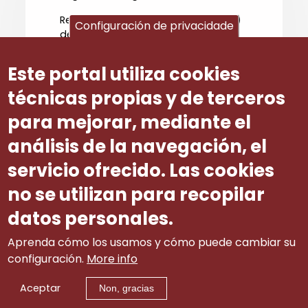
Respecto ao establecido na letra e)
Configuración de privacidade
deste artigo, a CEG considera que,
ademáis da aplicación do réxime
disciplinario do centro, a Xunta debe
Este portal utiliza cookies
ser informada por parte da dirección
do centro de calquera actuación
técnicas propias y de terceros
que teña unha incidencia grave no
para mejorar, mediante el
seu funcionamento.
análisis de la navegación, el
Número ditame
3
servicio ofrecido. Las cookies
no se utilizan para recopilar
datos personales.
Aprenda cómo los usamos y cómo puede cambiar su
configuración.
More info
Aceptar
Non, gracias