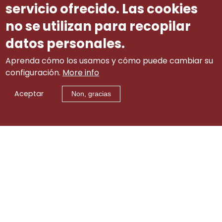
servicio ofrecido. Las cookies
no se utilizan para recopilar
datos personales.
Aprenda cómo los usamos y cómo puede cambiar su
configuración.
More info
Aceptar
Non, gracias
Aviso legal
|
tw
|
lin
|
Contacto
itt
ke
er
di
© 2002-2015 Consello Galego de Relacións Laborais
(info.cgrl@xunta.gal). Todos os dereitos reservados
n