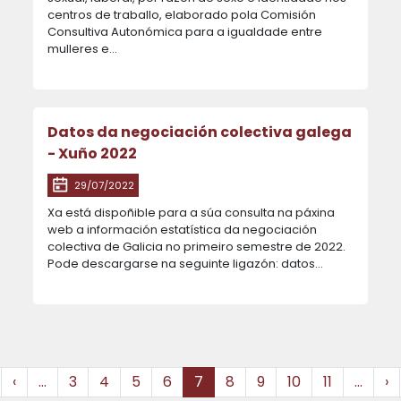
centros de traballo, elaborado pola Comisión
Consultiva Autonómica para a igualdade entre
mulleres e…
Datos da negociación colectiva galega
- Xuño 2022
29/07/2022
Xa está dispoñible para a súa consulta na páxina
web a información estatística da negociación
colectiva de Galicia no primeiro semestre de 2022.
Pode descargarse na seguinte ligazón: datos…
Paxinación
irst page
Páxina anterior
P
‹
…
3
4
5
6
7
8
9
10
11
…
›