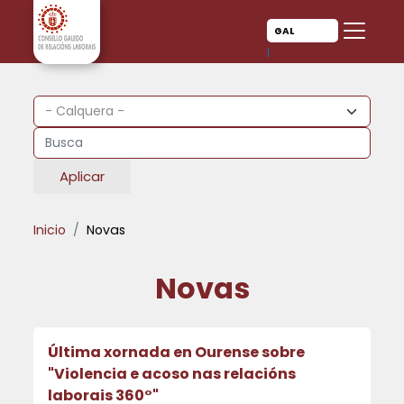
Ir o contido principal
Ir o contido principal
GAL
CAS
Aplicar
Inicio
Novas
Novas
Última xornada en Ourense sobre
"Violencia e acoso nas relacións
laborais 360°"