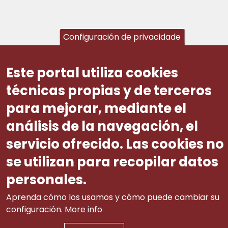
Configuración de privacidade
Este portal utiliza cookies
técnicas propias y de terceros
para mejorar, mediante el
análisis de la navegación, el
servicio ofrecido. Las cookies no
se utilizan para recopilar datos
personales.
Aviso legal
|
tw
|
lin
|
Contacto
Aprenda cómo los usamos y cómo puede cambiar su
itt
ke
configuración.
More info
er
di
© 2002-2015 Consello Galego de Relacións Laborais
(info.cgrl@xunta.gal). Todos os dereitos reservados
n