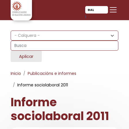
Ir o contido principal
Ir o contido principal
GAL
CAS
Aplicar
Inicio
Publicacións e informes
Informe sociolaboral 2011
Informe
sociolaboral 2011